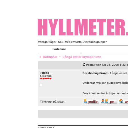
Vanliga frågor
Sök
Medlemslista
Användargrupper
Författare
<
Boktipset
~
Långa katter krymper inte
Postat: sön jun 04, 2006 5:33 
Tobias
Kerstin högstrand
-
Långa katter 
Fiskespö!
Underbar lyrik och suggestiva bild
Den är ett seriöst boktips, underb
Till överst på sidan
Nästa ämne