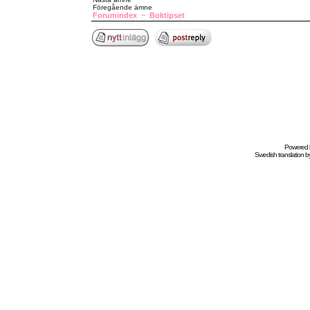
Föregående ämne
Forumindex
~
Boktipset
Powered
Swedish
translation b