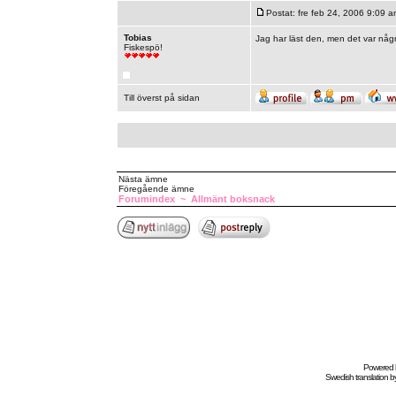
Postat: fre feb 24, 2006 9:09 a
Tobias
Jag har läst den, men det var någ
Fiskespö!
Till överst på sidan
Nästa ämne
Föregående ämne
Forumindex
~
Allmänt boksnack
Powered
Swedish
translation b