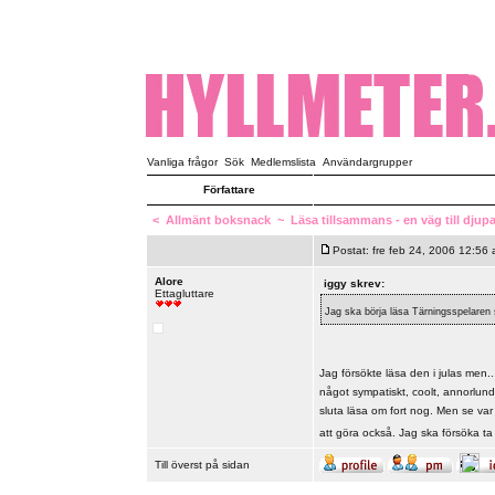
Vanliga frågor
Sök
Medlemslista
Användargrupper
Författare
<
Allmänt boksnack
~
Läsa tillsammans - en väg till djupa
Postat: fre feb 24, 2006 12:56
Alore
iggy skrev:
Ettagluttare
Jag ska börja läsa Tärningsspelaren 
Jag försökte läsa den i julas men.
något sympatiskt, coolt, annorlund
sluta läsa om fort nog. Men se va
att göra också. Jag ska försöka t
Till överst på sidan