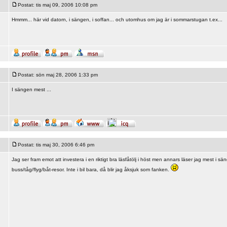
Postat: tis maj 09, 2006 10:08 pm
Hmmm... här vid datorn, i sängen, i soffan... och utomhus om jag är i sommarstugan t.ex...
Postat: sön maj 28, 2006 1:33 pm
I sängen mest ...
Postat: tis maj 30, 2006 6:46 pm
Jag ser fram emot att investera i en riktigt bra läsfåtölj i höst men annars läser jag mest i sä
buss/tåg/flyg/båt-resor. Inte i bil bara, då blir jag åksjuk som fanken.