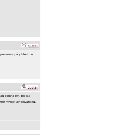
ikapauserna på jobbet osv
kan somna om, tills jag
ltför mycket av omvärlden.