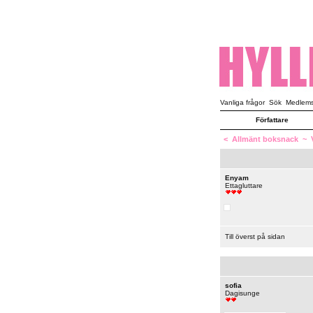
Vanliga frågor
Sök
Medlemsl
Författare
<
Allmänt boksnack
~
Enyam
Ettagluttare
Till överst på sidan
sofia
Dagisunge