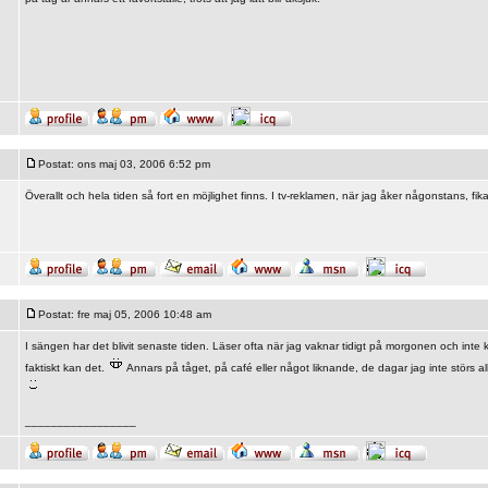
Postat: ons maj 03, 2006 6:52 pm
Överallt och hela tiden så fort en möjlighet finns. I tv-reklamen, när jag åker någonstans, f
Postat: fre maj 05, 2006 10:48 am
I sängen har det blivit senaste tiden. Läser ofta när jag vaknar tidigt på morgonen och inte 
faktiskt kan det.
Annars på tåget, på café eller något liknande, de dagar jag inte störs al
_________________