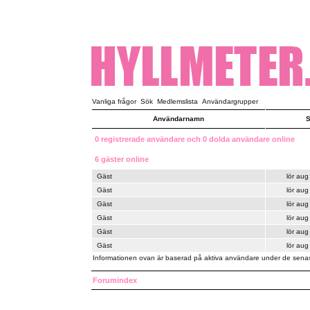
Vanliga frågor
Sök
Medlemslista
Användargrupper
Användarnamn
S
0 registrerade användare och 0 dolda användare online
6 gäster online
Gäst
lör aug
Gäst
lör aug
Gäst
lör aug
Gäst
lör aug
Gäst
lör aug
Gäst
lör aug
Informationen ovan är baserad på aktiva användare under de senas
Forumindex