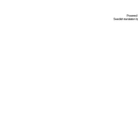
Powered
Swedish
translation b