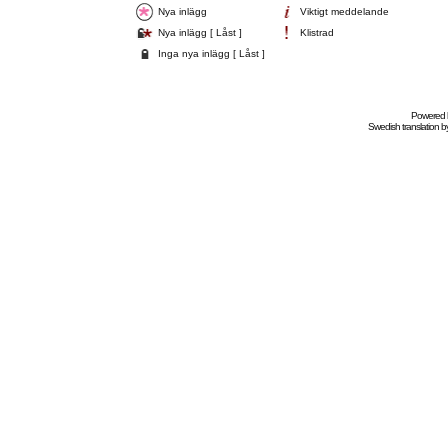
Nya inlägg
Viktigt meddelande
Nya inlägg [ Låst ]
Klistrad
Inga nya inlägg [ Låst ]
Powered
Swedish
translation b