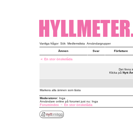
Vanliga frågor
Sök
Medlemslista
Användargrupper
Ämnen
Svar
Författare
<
En stor önskelåda
Det finns 
Klicka på
Nytt Ä
Markera alla ämnen som lästa
Moderatorer
: Inga
Användare online på forumet just nu: Inga
Forumindex
~
En stor önskelåda