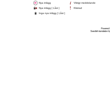
Nya inlägg
Viktigt meddelande
Nya inlägg [ Låst ]
Klistrad
Inga nya inlägg [ Låst ]
Powered
Swedish
translation b