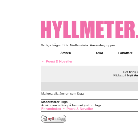
Vanliga frågor
Sök
Medlemslista
Användargrupper
Ämnen
Svar
Författare
<
Poesi & Noveller
Det finns 
Klicka på
Nytt Ä
Markera alla ämnen som lästa
Moderatorer
: Inga
Användare online på forumet just nu: Inga
Forumindex
~
Poesi & Noveller