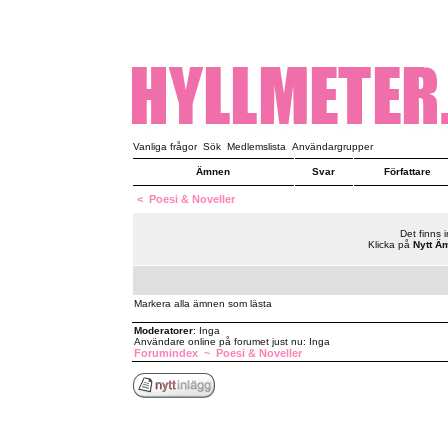
Vanliga frågor
Sök
Medlemslista
Användargrupper
Ämnen
Svar
Författare
<
Poesi & Noveller
Det finns 
Klicka på
Nytt Ä
Markera alla ämnen som lästa
Moderatorer
: Inga
Användare online på forumet just nu: Inga
Forumindex
~
Poesi & Noveller