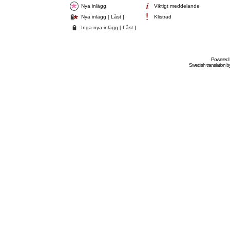
Nya inlägg
Viktigt meddelande
Nya inlägg [ Låst ]
Klistrad
Inga nya inlägg [ Låst ]
Powered
Swedish
translation b