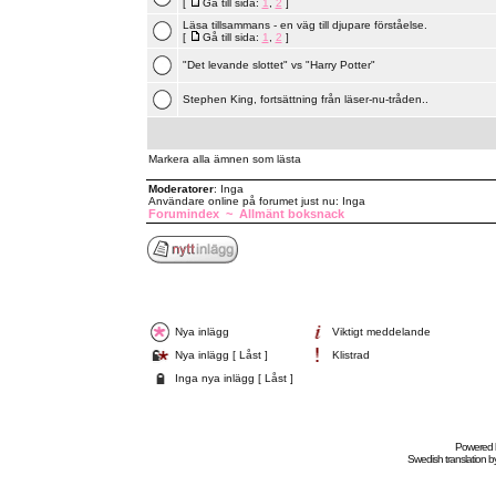
[
Gå till sida:
1
,
2
]
Läsa tillsammans - en väg till djupare förståelse.
[
Gå till sida:
1
,
2
]
"Det levande slottet" vs "Harry Potter"
Stephen King, fortsättning från läser-nu-tråden..
Markera alla ämnen som lästa
Moderatorer
: Inga
Användare online på forumet just nu: Inga
Forumindex
~
Allmänt boksnack
Nya inlägg
Viktigt meddelande
Nya inlägg [ Låst ]
Klistrad
Inga nya inlägg [ Låst ]
Powered
Swedish
translation b