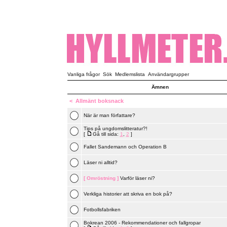
Vanliga frågor
Sök
Medlemslista
Användargrupper
Ämnen
<
Allmänt boksnack
När är man författare?
Tips på ungdomslitteratur?!
[
Gå till sida:
1
,
2
]
Fallet Sandemann och Operation B
Läser ni alltid?
[ Omröstning ]
Varför läser ni?
Verkliga historier att skriva en bok på?
Fotbollsfabriken
Bokrean 2006 - Rekommendationer och fallgropar