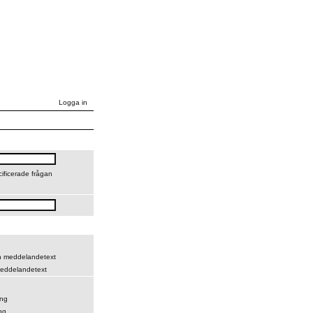
Logga in
cificerade frågan
ch meddelandetext
eddelandetext
ing
ng