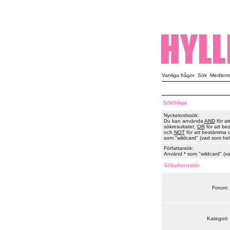
Vanliga frågor
Sök
Medlemsl
Sökfråga
Nyckelordssök:
Du kan använda
AND
för at
sökresultatet,
OR
för att be
och
NOT
för att bestämma or
som "wildcard" (vad som hels
Författarsök:
Använd * som "wildcard" (vad
Sökalternativ
Forum:
Kategori: