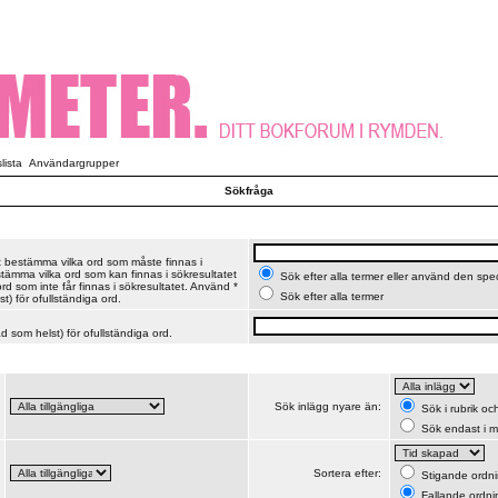
ista
Användargrupper
Sökfråga
t bestämma vilka ord som måste finnas i
stämma vilka ord som kan finnas i sökresultatet
Sök efter alla termer eller använd den spe
d som inte får finnas i sökresultatet. Använd *
Sök efter alla termer
t) för ofullständiga ord.
 som helst) för ofullständiga ord.
Sök inlägg nyare än:
Sök i rubrik o
Sök endast i m
Sortera efter:
Stigande ordn
Fallande ordni