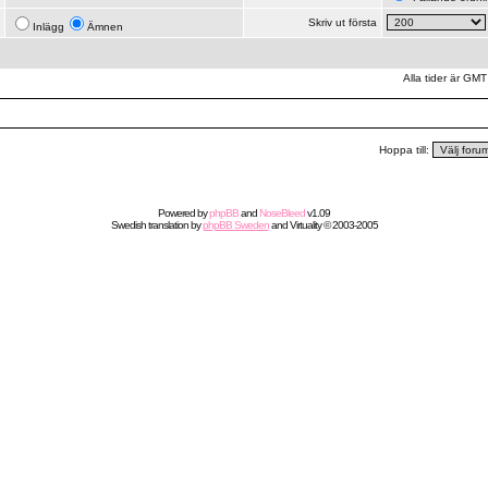
Skriv ut första
Inlägg
Ämnen
Alla tider är GMT
Hoppa till:
Powered by
phpBB
and
NoseBleed
v1.09
Swedish
translation by
phpBB Sweden
and
Virtuality
© 2003-2005