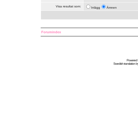
Visa resultat som:
Inlägg
Ämnen
Forumindex
Powered
Swedish
translation b