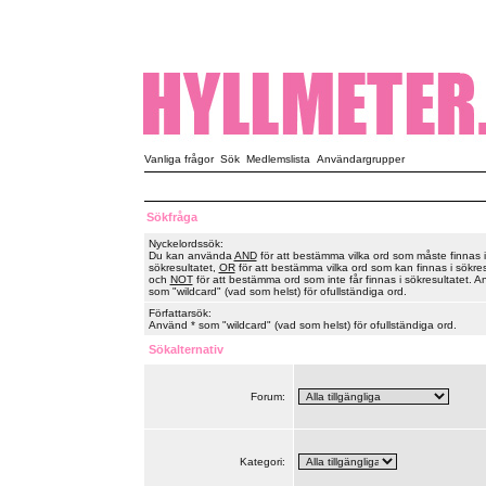
Vanliga frågor
Sök
Medlemslista
Användargrupper
Sökfråga
Nyckelordssök:
Du kan använda
AND
för att bestämma vilka ord som måste finnas i
sökresultatet,
OR
för att bestämma vilka ord som kan finnas i sökres
och
NOT
för att bestämma ord som inte får finnas i sökresultatet. A
som "wildcard" (vad som helst) för ofullständiga ord.
Författarsök:
Använd * som "wildcard" (vad som helst) för ofullständiga ord.
Sökalternativ
Forum:
Kategori: