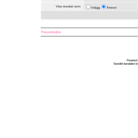
Visa resultat som:
Inlägg
Ämnen
Forumindex
Powered
Swedish
translation b