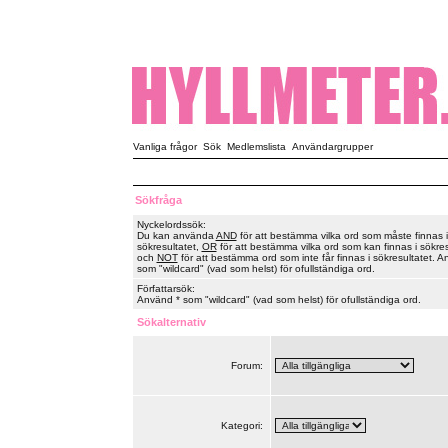
Vanliga frågor
Sök
Medlemslista
Användargrupper
Sökfråga
Nyckelordssök:
Du kan använda
AND
för att bestämma vilka ord som måste finnas i
sökresultatet,
OR
för att bestämma vilka ord som kan finnas i sökres
och
NOT
för att bestämma ord som inte får finnas i sökresultatet. A
som "wildcard" (vad som helst) för ofullständiga ord.
Författarsök:
Använd * som "wildcard" (vad som helst) för ofullständiga ord.
Sökalternativ
Forum:
Kategori: