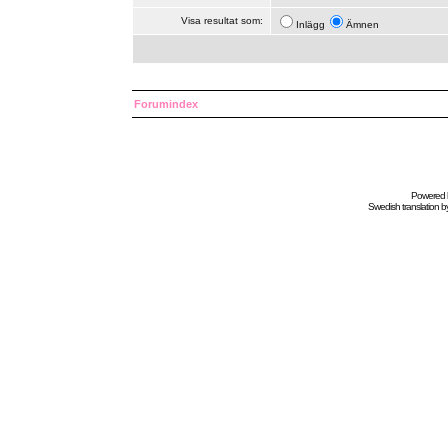
Visa resultat som:
Inlägg
Ämnen
Forumindex
Powered
Swedish
translation b