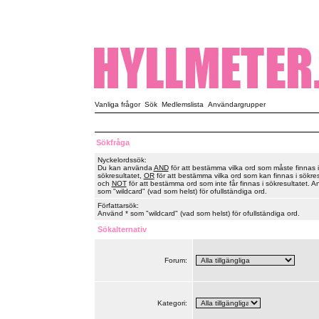
Vanliga frågor
Sök
Medlemslista
Användargrupper
Sökfråga
Nyckelordssök:
Du kan använda
AND
för att bestämma vilka ord som måste finnas i
sökresultatet,
OR
för att bestämma vilka ord som kan finnas i sökres
och
NOT
för att bestämma ord som inte får finnas i sökresultatet. A
som "wildcard" (vad som helst) för ofullständiga ord.
Författarsök:
Använd * som "wildcard" (vad som helst) för ofullständiga ord.
Sökalternativ
Forum:
Kategori: