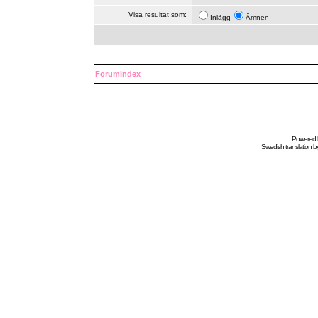
Visa resultat som:
Inlägg
Ämnen
Forumindex
Powered
Swedish
translation b