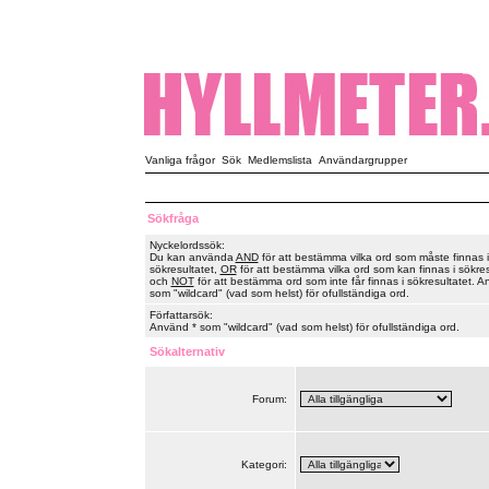
Vanliga frågor
Sök
Medlemslista
Användargrupper
Sökfråga
Nyckelordssök:
Du kan använda
AND
för att bestämma vilka ord som måste finnas i
sökresultatet,
OR
för att bestämma vilka ord som kan finnas i sökres
och
NOT
för att bestämma ord som inte får finnas i sökresultatet. A
som "wildcard" (vad som helst) för ofullständiga ord.
Författarsök:
Använd * som "wildcard" (vad som helst) för ofullständiga ord.
Sökalternativ
Forum:
Kategori: