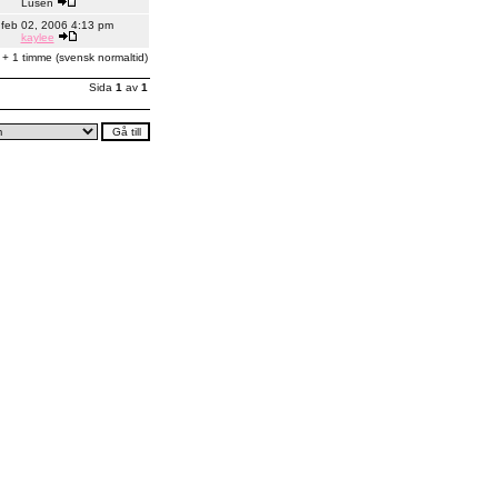
Lusen
r feb 02, 2006 4:13 pm
kaylee
 + 1 timme (svensk normaltid)
Sida
1
av
1