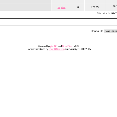
to
kaylee
0
42125
Alla tider är GMT
Hoppa till:
Powered by
phpBB
and
NoseBleed
v1.09
Swedish
translation by
phpBB Sweden
and
Virtuality
© 2003-2005