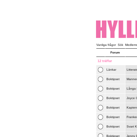
Vanliga frågor
Sök
Medlemsl
Forum
12 träffar
Länkar
Littera
Boktipset
Mannen
Boktipset
Långa k
Boktipset
Joyce 
Boktipset
Kapten 
Boktipset
Franken
Boktipset
Svart 
Boktipset
Jenny D