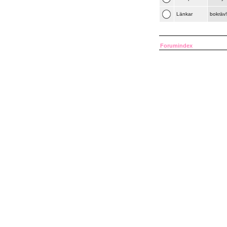
Länkar
bokräv!
Forumindex