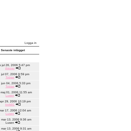
Logga in
Senaste inlägget
s jul 26, 2006 5:47 pm
thinner
e jul 07, 2006 9:59 pm
Tobias
 jun 04, 2006 5:33 pm
Tobias
maj 01, 2006 11:55 am
Lusen
 apr 29, 2006 10:19 pm
hnrk81
 mar 17, 2006 12:04 am
Lusen
 mar 13, 2006 9:36 am
Lusen
 mar 13, 2006 9:31 am