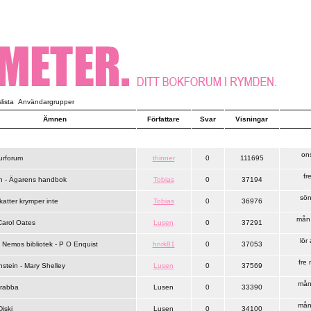
ista
Användargrupper
Ämnen
Författare
Svar
Visningar
on
turforum
thinner
0
111695
fr
 - Ägarens handbok
Tobias
0
37194
sön
atter krymper inte
Tobias
0
36976
mån 
Carol Oates
Lusen
0
37291
lör
Nemos bibliotek - P O Enquist
hnrk81
0
37053
fre
stein - Mary Shelley
Lusen
0
37569
mån
Krabba
Lusen
0
33390
mån
iski
Lusen
0
34100