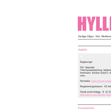
Vanliga frågor
Sök
Medlemsl
kaylee
Dagisunge
Ort: Uppsala
Yrke/sysselsättning: biblio
Intressen: böcker (nää?), da
usw...
Hemsida:
http://home.stud
Registreringsdatum: 02 fe
Totalt antal inlägg: 8 [2.2
Alla inlägg som kaylee gjor
Forumindex