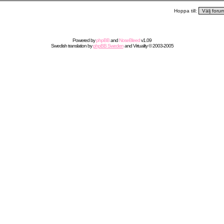
Hoppa till:
Powered by
phpBB
and
NoseBleed
v1.09
Swedish
translation by
phpBB Sweden
and
Virtuality
© 2003-2005