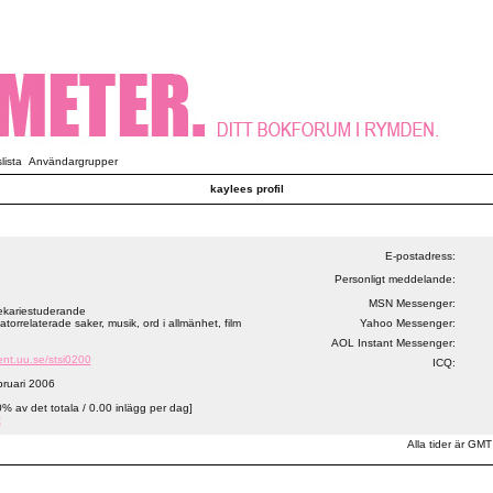
ista
Användargrupper
kaylees profil
E-postadress:
Personligt meddelande:
MSN Messenger:
tekariestuderande
torrelaterade saker, musik, ord i allmänhet, film
Yahoo Messenger:
AOL Instant Messenger:
ent.uu.se/stsi0200
ICQ:
bruari 2006
0% av det totala / 0.00 inlägg per dag]
t
Alla tider är GMT