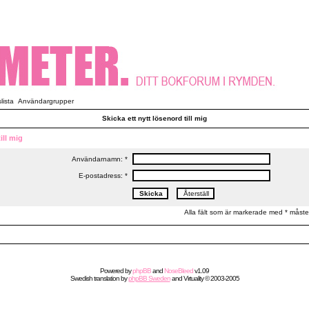
ista
Användargrupper
Skicka ett nytt lösenord till mig
ill mig
Användarnamn: *
E-postadress: *
Alla fält som är markerade med * måste 
Powered by
phpBB
and
NoseBleed
v1.09
Swedish
translation by
phpBB Sweden
and
Virtuality
© 2003-2005