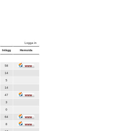
Logga in
Inlägg
Hemsida
58
14
5
14
47
3
0
64
8