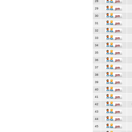
28
29
30
31
32
33
34
35
36
37
38
39
40
41
42
43
44
45