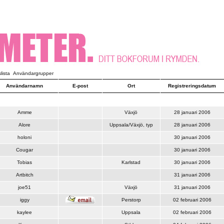
ista
Användargrupper
Användarnamn
E-post
Ort
Registreringsdatum
Amme
Växjö
28 januari 2006
Alore
Uppsala/Växjö, typ
28 januari 2006
holoni
30 januari 2006
Cougar
30 januari 2006
Tobias
Karlstad
30 januari 2006
Artbitch
31 januari 2006
joe51
Växjö
31 januari 2006
iggy
Perstorp
02 februari 2006
kaylee
Uppsala
02 februari 2006