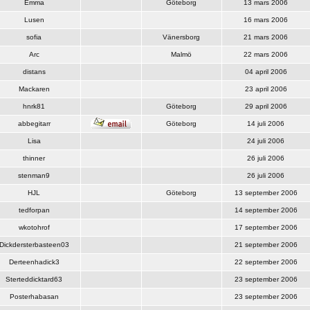
Emma
Göteborg
13 mars 2006
Lusen
16 mars 2006
sofia
Vänersborg
21 mars 2006
Arc
Malmö
22 mars 2006
distans
04 april 2006
Mackaren
23 april 2006
hnrk81
Göteborg
29 april 2006
abbegitarr
Göteborg
14 juli 2006
Lisa
24 juli 2006
thinner
26 juli 2006
stenman9
26 juli 2006
HJL
Göteborg
13 september 2006
tedforpan
14 september 2006
wkotohrof
17 september 2006
Dickdersterbasteen03
21 september 2006
Derteenhadick3
22 september 2006
Sterteddicktard63
23 september 2006
Posterhabasan
23 september 2006