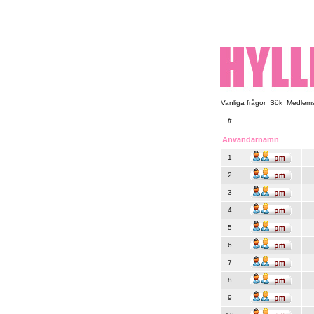
Vanliga frågor
Sök
Medlemsl
#
Användarnamn
1
2
3
4
5
6
7
8
9