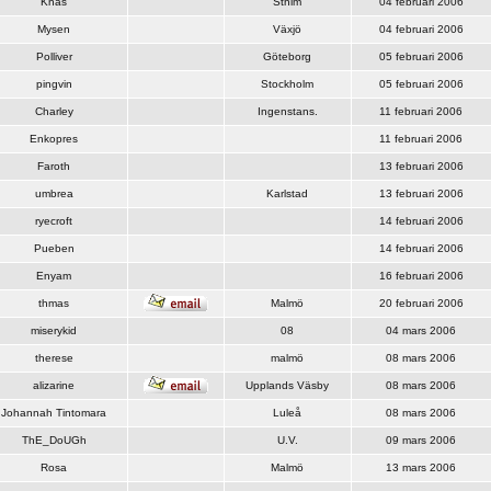
Knas
Sthlm
04 februari 2006
Mysen
Växjö
04 februari 2006
Polliver
Göteborg
05 februari 2006
pingvin
Stockholm
05 februari 2006
Charley
Ingenstans.
11 februari 2006
Enkopres
11 februari 2006
Faroth
13 februari 2006
umbrea
Karlstad
13 februari 2006
ryecroft
14 februari 2006
Pueben
14 februari 2006
Enyam
16 februari 2006
thmas
Malmö
20 februari 2006
miserykid
08
04 mars 2006
therese
malmö
08 mars 2006
alizarine
Upplands Väsby
08 mars 2006
Johannah Tintomara
Luleå
08 mars 2006
ThE_DoUGh
U.V.
09 mars 2006
Rosa
Malmö
13 mars 2006