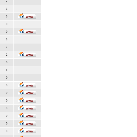
7
3
6
0
0
3
2
2
0
1
0
0
0
0
0
0
0
0