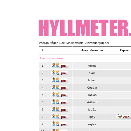
Vanliga frågor
Sök
Medlemslista
Användargrupper
#
Användarnamn
E-post
Användarnamn
1
Amme
2
Alore
3
holoni
4
Cougar
5
Tobias
6
Artbitch
7
joe51
8
iggy
9
kaylee