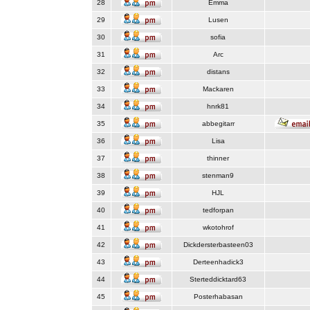
28
Emma
29
Lusen
30
sofia
31
Arc
32
distans
33
Mackaren
34
hnrk81
35
abbegitarr
36
Lisa
37
thinner
38
stenman9
39
HJL
40
tedforpan
41
wkotohrof
42
Dickdersterbasteen03
43
Derteenhadick3
44
Sterteddicktard63
45
Posterhabasan