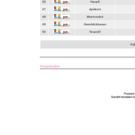
46
Haup8
47
dpirikont
48
Moencedick
49
Hateddickbasan
50
Teran40
Väl
Forumindex
Powered
Swedish
translation b