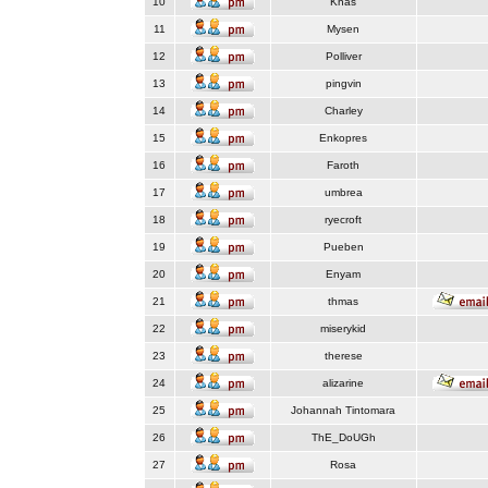
10
Knas
11
Mysen
12
Polliver
13
pingvin
14
Charley
15
Enkopres
16
Faroth
17
umbrea
18
ryecroft
19
Pueben
20
Enyam
21
thmas
22
miserykid
23
therese
24
alizarine
25
Johannah Tintomara
26
ThE_DoUGh
27
Rosa