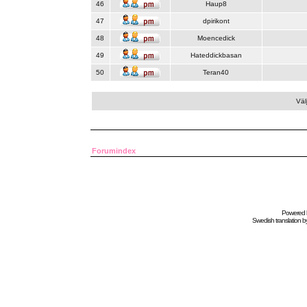
46
Haup8
47
dpirikont
48
Moencedick
49
Hateddickbasan
50
Teran40
Väl
Forumindex
Powered
Swedish
translation b