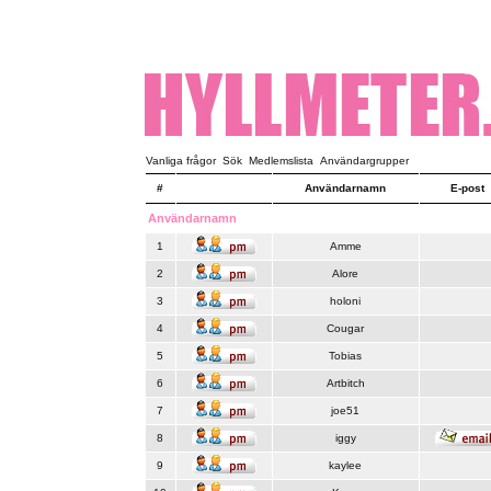
Vanliga frågor
Sök
Medlemslista
Användargrupper
#
Användarnamn
E-post
Användarnamn
1
Amme
2
Alore
3
holoni
4
Cougar
5
Tobias
6
Artbitch
7
joe51
8
iggy
9
kaylee