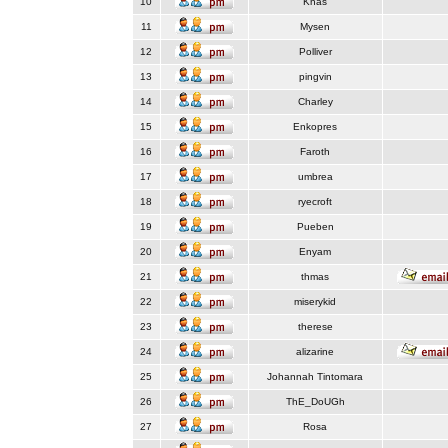
10
Knas
11
Mysen
12
Polliver
13
pingvin
14
Charley
15
Enkopres
16
Faroth
17
umbrea
18
ryecroft
19
Pueben
20
Enyam
21
thmas
22
miserykid
23
therese
24
alizarine
25
Johannah Tintomara
26
ThE_DoUGh
27
Rosa