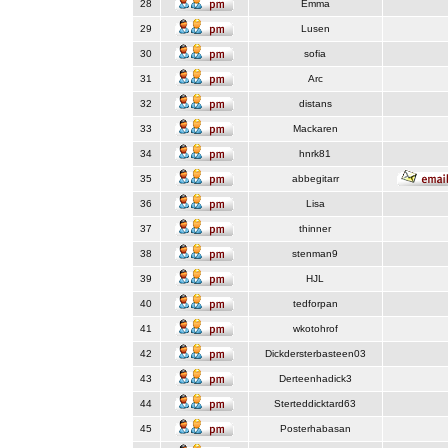
28
Emma
29
Lusen
30
sofia
31
Arc
32
distans
33
Mackaren
34
hnrk81
35
abbegitarr
36
Lisa
37
thinner
38
stenman9
39
HJL
40
tedforpan
41
wkotohrof
42
Dickdersterbasteen03
43
Derteenhadick3
44
Sterteddicktard63
45
Posterhabasan