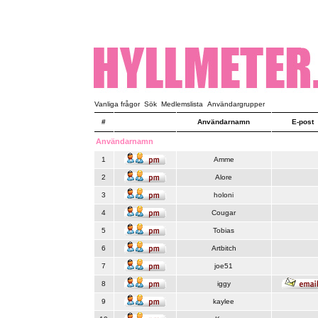
Vanliga frågor
Sök
Medlemslista
Användargrupper
#
Användarnamn
E-post
Användarnamn
1
Amme
2
Alore
3
holoni
4
Cougar
5
Tobias
6
Artbitch
7
joe51
8
iggy
9
kaylee