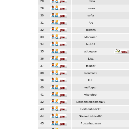
28
Emma
29
Lusen
30
sofia
31
Arc
32
distans
33
Mackaren
34
hnrk81
35
abbegitarr
36
Lisa
37
thinner
38
stenman9
39
HJL
40
tedforpan
41
wkotohrof
42
Dickdersterbasteen03
43
Derteenhadick3
44
Sterteddicktard63
45
Posterhabasan