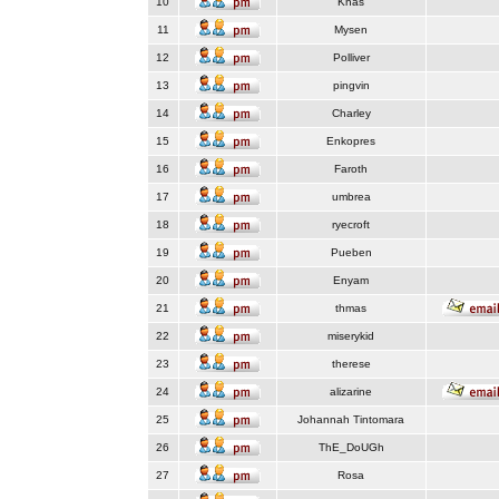
10
Knas
11
Mysen
12
Polliver
13
pingvin
14
Charley
15
Enkopres
16
Faroth
17
umbrea
18
ryecroft
19
Pueben
20
Enyam
21
thmas
22
miserykid
23
therese
24
alizarine
25
Johannah Tintomara
26
ThE_DoUGh
27
Rosa