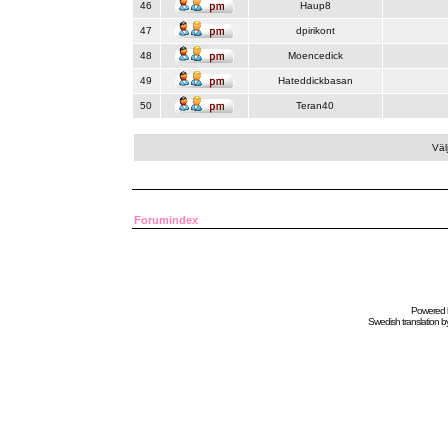
46
Haup8
47
dpirikont
48
Moencedick
49
Hateddickbasan
50
Teran40
Väl
Forumindex
Powered
Swedish
translation b