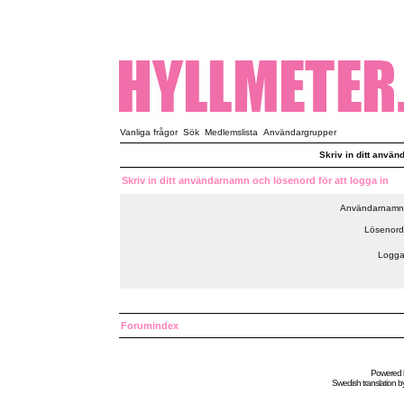
Vanliga frågor
Sök
Medlemslista
Användargrupper
Skriv in ditt använ
Skriv in ditt användarnamn och lösenord för att logga in
Användarnamn
Lösenord
Logga
Forumindex
Powered
Swedish
translation b