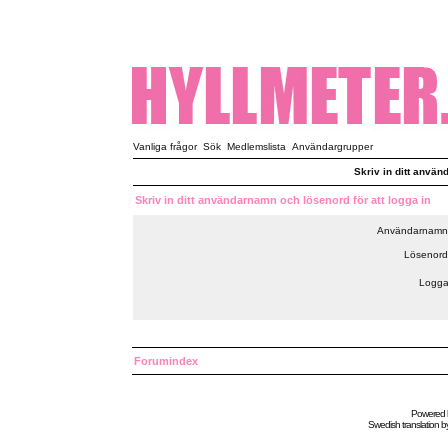
Vanliga frågor
Sök
Medlemslista
Användargrupper
Skriv in ditt använ
Skriv in ditt användarnamn och lösenord för att logga in
Användarnamn
Lösenord
Logga
Forumindex
Powered
Swedish
translation b