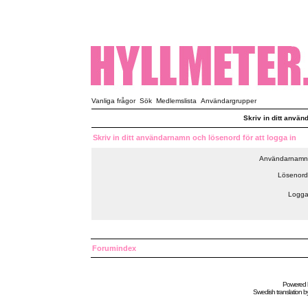
Vanliga frågor
Sök
Medlemslista
Användargrupper
Skriv in ditt använ
Skriv in ditt användarnamn och lösenord för att logga in
Användarnamn
Lösenord
Logga
Forumindex
Powered
Swedish
translation b