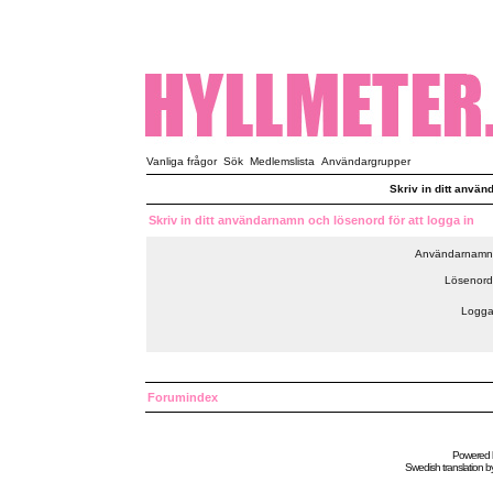
Vanliga frågor
Sök
Medlemslista
Användargrupper
Skriv in ditt använ
Skriv in ditt användarnamn och lösenord för att logga in
Användarnamn
Lösenord
Logga
Forumindex
Powered
Swedish
translation b