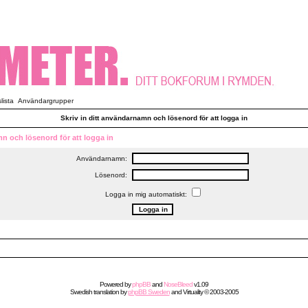
ista
Användargrupper
Skriv in ditt användarnamn och lösenord för att logga in
mn och lösenord för att logga in
Användarnamn:
Lösenord:
Logga in mig automatiskt:
Powered by
phpBB
and
NoseBleed
v1.09
Swedish
translation by
phpBB Sweden
and
Virtuality
© 2003-2005