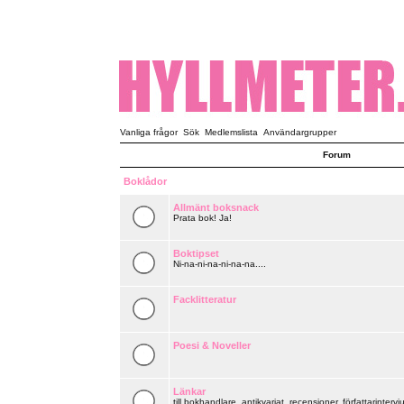
Vanliga frågor
Sök
Medlemslista
Användargrupper
Forum
Boklådor
Allmänt boksnack
Prata bok! Ja!
Boktipset
Ni-na-ni-na-ni-na-na....
Facklitteratur
Poesi & Noveller
Länkar
till bokhandlare, antikvariat, recensioner, författarintervju