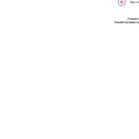
Nya in
Powered
Swedish
translation b