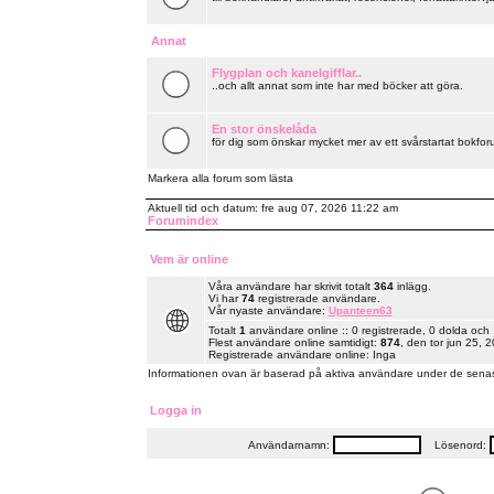
Annat
Flygplan och kanelgifflar..
..och allt annat som inte har med böcker att göra.
En stor önskelåda
för dig som önskar mycket mer av ett svårstartat bokforu
Markera alla forum som lästa
Aktuell tid och datum: fre aug 07, 2026 11:22 am
Forumindex
Vem är online
Våra användare har skrivit totalt
364
inlägg.
Vi har
74
registrerade användare.
Vår nyaste användare:
Upanteen63
Totalt
1
användare online :: 0 registrerade, 0 dolda och
Flest användare online samtidigt:
874
, den tor jun 25, 
Registrerade användare online: Inga
Informationen ovan är baserad på aktiva användare under de senas
Logga in
Användarnamn:
Lösenord: