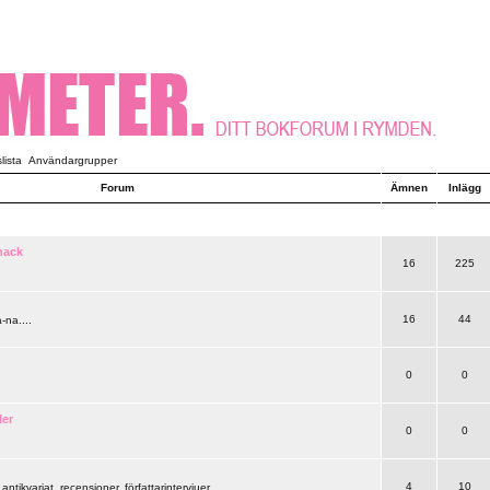
ista
Användargrupper
Forum
Ämnen
Inlägg
nack
16
225
16
44
-na....
0
0
ler
0
0
4
10
 antikvariat, recensioner, författarintervjuer..