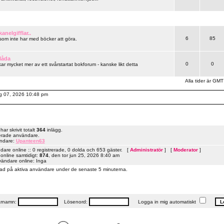
anelgifflar..
6
85
 som inte har med böcker att göra.
låda
0
0
ar mycket mer av ett svårstartat bokforum - kanske likt detta
Alla tider är GMT
aug 07, 2026 10:48 pm
r skrivit totalt
364
inlägg.
erade användare.
ändare:
Upanteen63
are online :: 0 registrerade, 0 dolda och 653 gäster. [
Administratör
] [
Moderator
]
online samtidigt:
874
, den tor jun 25, 2026 8:40 am
vändare online: Inga
ad på aktiva användare under de senaste 5 minuterna.
rnamn:
Lösenord:
Logga in mig automatiskt