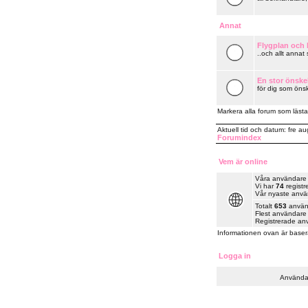
Annat
Flygplan och k
..och allt annat
En stor önske
för dig som önsk
Markera alla forum som lästa
Aktuell tid och datum: fre 
Forumindex
Vem är online
Våra användare ha
Vi har
74
registr
Vår nyaste anv
Totalt
653
använd
Flest användare 
Registrerade an
Informationen ovan är baser
Logga in
Använda