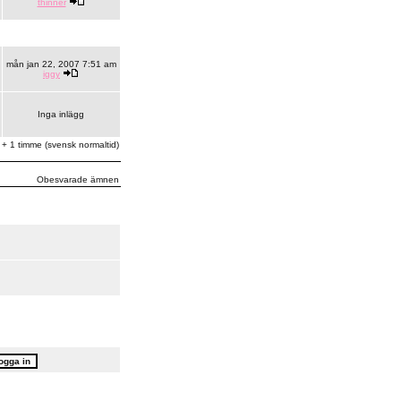
thinner
mån jan 22, 2007 7:51 am
iggy
Inga inlägg
 + 1 timme (svensk normaltid)
Obesvarade ämnen