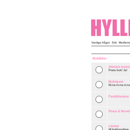
Vanliga frågor
Sök
Medlemsl
Boklådor
Allmänt boks
Prata bok! Ja!
Boktipset
Ni-na-ni-na-ni-na
Facklitteratur
Poesi & Novel
Länkar
till bokhandlare,