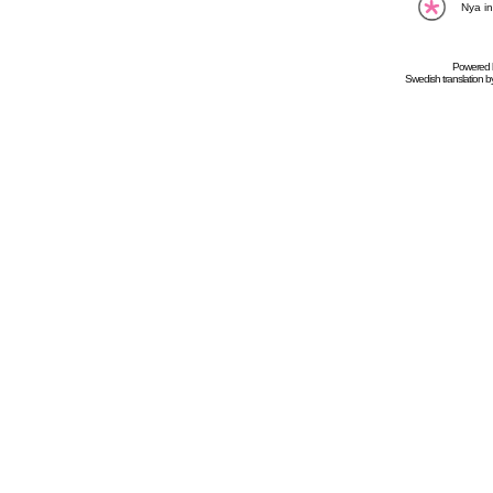
Nya in
Powered
Swedish
translation b