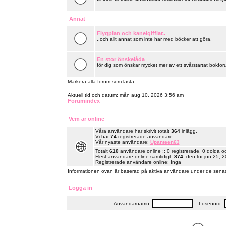
Annat
Flygplan och kanelgifflar..
..och allt annat som inte har med böcker att göra.
En stor önskelåda
för dig som önskar mycket mer av ett svårstartat bokforu
Markera alla forum som lästa
Aktuell tid och datum: mån aug 10, 2026 3:56 am
Forumindex
Vem är online
Våra användare har skrivit totalt
364
inlägg.
Vi har
74
registrerade användare.
Vår nyaste användare:
Upanteen63
Totalt
610
användare online :: 0 registrerade, 0 dolda 
Flest användare online samtidigt:
874
, den tor jun 25, 
Registrerade användare online: Inga
Informationen ovan är baserad på aktiva användare under de senas
Logga in
Användarnamn:
Lösenord: