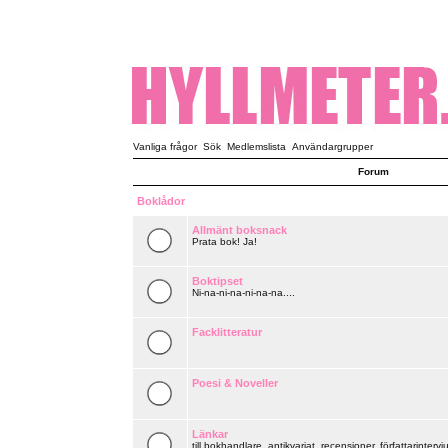
Vanliga frågor
Sök
Medlemslista
Användargrupper
Forum
Boklådor
Allmänt boksnack
Prata bok! Ja!
Boktipset
Ni-na-ni-na-ni-na-na....
Facklitteratur
Poesi & Noveller
Länkar
till bokhandlare, antikvariat, recensioner, författarintervju