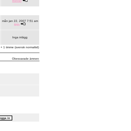
thinner
mån jan 22, 2007 7:51 am
iggy
Inga inlägg
 + 1 timme (svensk normaltid)
Obesvarade ämnen