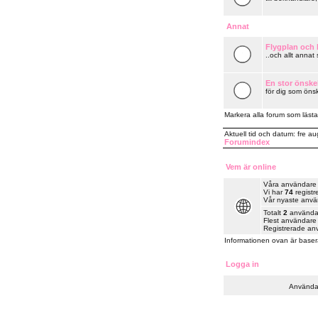
Annat
Flygplan och k
..och allt annat
En stor önske
för dig som önsk
Markera alla forum som lästa
Aktuell tid och datum: fre a
Forumindex
Vem är online
Våra användare ha
Vi har
74
registr
Vår nyaste anv
Totalt
2
användare
Flest användare 
Registrerade an
Informationen ovan är baser
Logga in
Använda