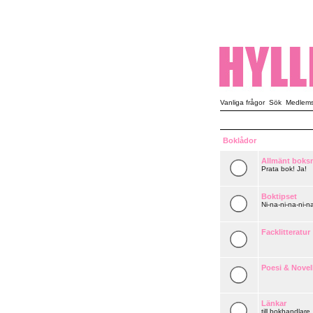
Vanliga frågor
Sök
Medlemsl
Boklådor
Allmänt boks
Prata bok! Ja!
Boktipset
Ni-na-ni-na-ni-na
Facklitteratur
Poesi & Novel
Länkar
till bokhandlare,