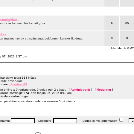
anelgifflar..
6
85
 som inte har med böcker att göra.
låda
0
0
ar mycket mer av ett svårstartat bokforum - kanske likt detta
Alla tider är GMT
ug 07, 2026 1:57 pm
r skrivit totalt
364
inlägg.
erade användare.
ändare:
Upanteen63
 online :: 0 registrerade, 0 dolda och 2 gäster. [
Administratör
] [
Moderator
]
online samtidigt:
874
, den tor jun 25, 2026 8:40 am
vändare online: Inga
ad på aktiva användare under de senaste 5 minuterna.
rnamn:
Lösenord:
Logga in mig automatiskt