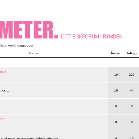
ista
Användargrupper
Forum
Ämnen
Inlägg
nack
16
225
16
44
-na....
0
0
ler
0
0
4
10
 antikvariat, recensioner, författarintervjuer..