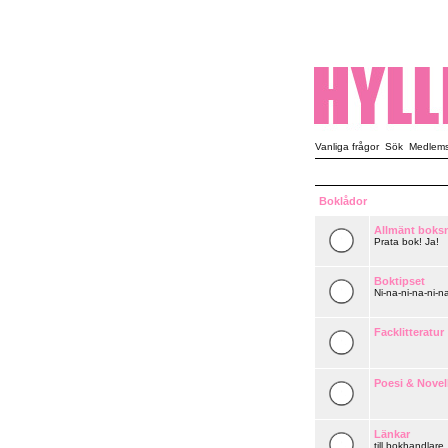
Vanliga frågor
Sök
Medlemsl
Boklådor
Allmänt boks
Prata bok! Ja!
Boktipset
Ni-na-ni-na-ni-na
Facklitteratur
Poesi & Novel
Länkar
till bokhandlare,