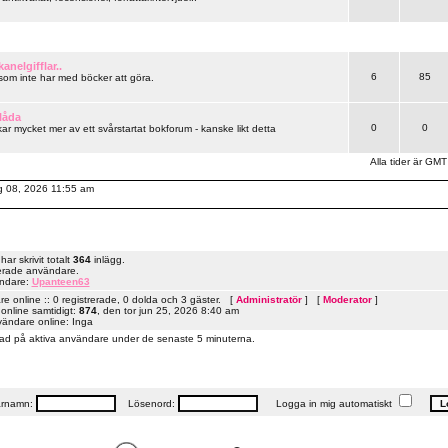
anelgifflar..
6
85
 som inte har med böcker att göra.
låda
0
0
ar mycket mer av ett svårstartat bokforum - kanske likt detta
Alla tider är GMT
ug 08, 2026 11:55 am
r skrivit totalt
364
inlägg.
erade användare.
ändare:
Upanteen63
 online :: 0 registrerade, 0 dolda och 3 gäster. [
Administratör
] [
Moderator
]
online samtidigt:
874
, den tor jun 25, 2026 8:40 am
vändare online: Inga
ad på aktiva användare under de senaste 5 minuterna.
rnamn:
Lösenord:
Logga in mig automatiskt