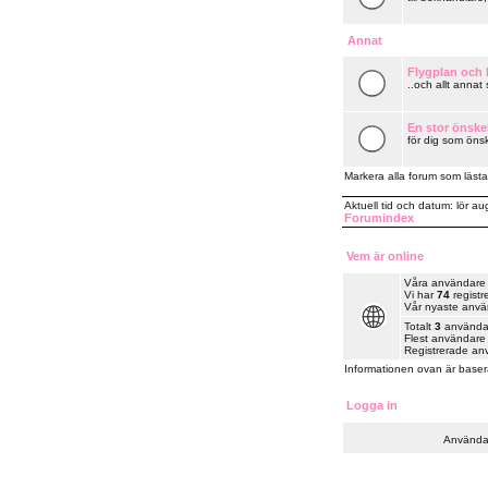
Annat
Flygplan och k
..och allt annat
En stor önske
för dig som önsk
Markera alla forum som lästa
Aktuell tid och datum: lör a
Forumindex
Vem är online
Våra användare ha
Vi har
74
registr
Vår nyaste anv
Totalt
3
användare
Flest användare 
Registrerade an
Informationen ovan är baser
Logga in
Använda