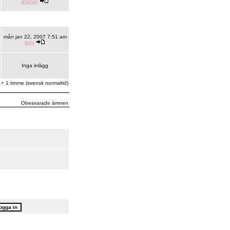
thinner
mån jan 22, 2007 7:51 am
iggy
Inga inlägg
 + 1 timme (svensk normaltid)
Obesvarade ämnen