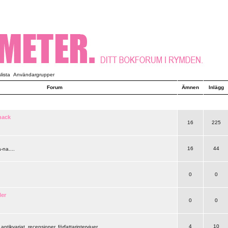
ista
Användargrupper
Forum
Ämnen
Inlägg
nack
16
225
16
44
-na....
0
0
ler
0
0
4
10
 antikvariat, recensioner, författarintervjuer..