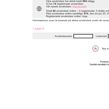
Våra användare har skrivit totalt
364
inlägg.
Vi har
74
registrerade användare.
Vår nyaste användare:
Upanteen63
Totalt
62
användare online :: 0 registrerade, 0 dolda oc
Flest användare online samtidigt:
874
, den tor jun 25, 
Registrerade användare online: Inga
Informationen ovan är baserad på aktiva användare under de senas
Logga in
Användarnamn:
Lösenord:
Nya in
Powered
Swedish
translation b