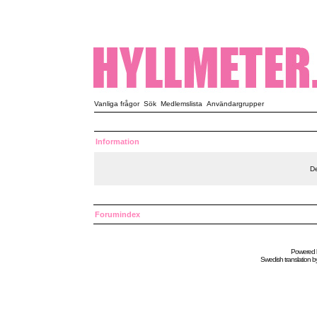
Vanliga frågor
Sök
Medlemslista
Användargrupper
Information
De
Forumindex
Powered
Swedish
translation b