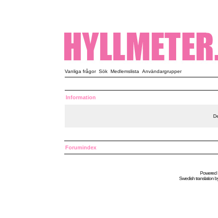
Vanliga frågor
Sök
Medlemslista
Användargrupper
Information
De
Forumindex
Powered
Swedish
translation b