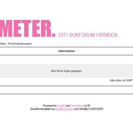
ista
Användargrupper
Information
Det finns inga grupper.
Alla tider är GMT
Powered by
phpBB
and
NoseBleed
v1.09
Swedish
translation by
phpBB Sweden
and
Virtuality
© 2003-2005