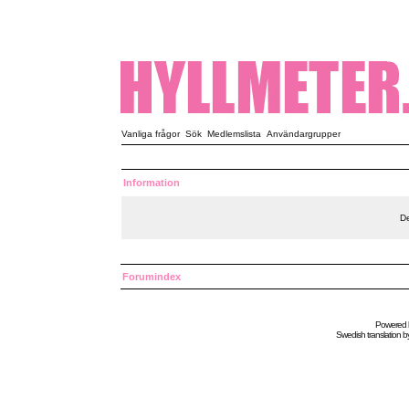
Vanliga frågor
Sök
Medlemslista
Användargrupper
Information
De
Forumindex
Powered
Swedish
translation b