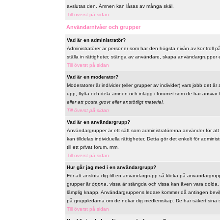
avslutas den. Ämnen kan låsas av många skäl.
Till överst på sidan
Användarnivåer och grupper
Vad är en administratör?
Administratörer är personer som har den högsta nivån av kontroll på 
ställa in rättigheter, stänga av användare, skapa användargrupper el
Till överst på sidan
Vad är en moderator?
Moderatorer är individer (eller grupper av individer) vars jobb det är
upp, flytta och dela ämnen och inlägg i forumet som de har ansvar fö
eller att posta grovt eller anstötligt material.
Till överst på sidan
Vad är en användargrupp?
Användargrupper är ett sätt som administratörerna använder för at
kan tilldelas individuella rättigheter. Detta gör det enkelt för admi
till ett privat forum, mm.
Till överst på sidan
Hur går jag med i en användargrupp?
För att ansluta dig till en användargrupp så klicka på användargrupp
grupper är
öppna
, vissa är stängda och vissa kan även vara dolda
lämplig knapp. Användargruppens ledare kommer då antingen bevilja 
på gruppledarna om de nekar dig medlemskap. De har säkert sina s
Till överst på sidan