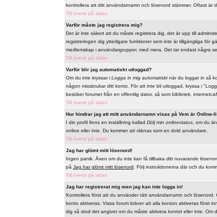
kontrollera att ditt användarnamn och lösenord stämmer. Oftast är d
Till överst på sidan
Varför måste jag registrera mig?
Det är inte säkert att du måste registrera dig, det är upp till adminis
registreringen dig ytterligare funktioner som inte är tillgängliga för
medlemskap i användargrupper, med mera. Det tar endast några sek
Till överst på sidan
Varför blir jag automatiskt utloggad?
Om du inte kryssar i
Logga in mig automatiskt
när du loggar in så ko
någon missbrukar ditt konto. För att inte bli utloggad, kryssa i "L
besöker forumet från en offentlig dator, så som bibliotek, internetcaf
Till överst på sidan
Hur hindrar jag att mitt användarnamn visas på Vem är Online-l
I din profil finns en inställning kallad
Dölj min onlinestatus
, om du änd
online eller inte. Du kommer att räknas som en dold användare.
Till överst på sidan
Jag har glömt mitt lösenord!
Ingen panik. Även om du inte kan få tillbaka ditt nuvarande lösenord s
på
Jag har glömt mitt lösenord
. Följ instruktionerna där och du komme
Till överst på sidan
Jag har registrerat mig men jag kan inte logga in!
Kontrollera först att du använder rätt användarnamn och lösenord. Om
konto aktiveras. Vissa forum kräver att alla konton aktiveras först i
dig så stod det angivet om du måste aktivera kontot eller inte. Om du