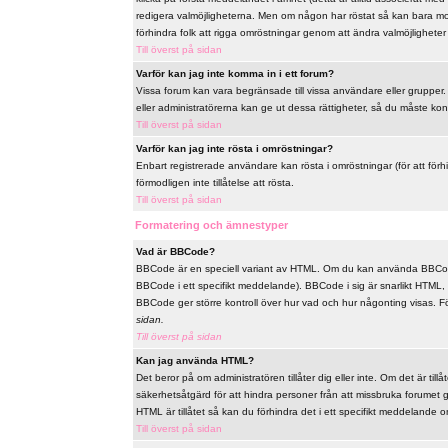
redigera valmöjligheterna. Men om någon har röstat så kan bara mode
förhindra folk att rigga omröstningar genom att ändra valmöjligheter 
Till överst på sidan
Varför kan jag inte komma in i ett forum?
Vissa forum kan vara begränsade till vissa användare eller grupper. F
eller administratörerna kan ge ut dessa rättigheter, så du måste ko
Till överst på sidan
Varför kan jag inte rösta i omröstningar?
Enbart registrerade användare kan rösta i omröstningar (för att förh
förmodligen inte tillåtelse att rösta.
Till överst på sidan
Formatering och ämnestyper
Vad är BBCode?
BBCode är en speciell variant av HTML. Om du kan använda BBCode
BBCode i ett specifikt meddelande). BBCode i sig är snarlikt HTML, t
BBCode ger större kontroll över hur vad och hur någonting visas. 
sidan.
Till överst på sidan
Kan jag använda HTML?
Det beror på om administratören tillåter dig eller inte. Om det är til
säkerhetsåtgärd för att hindra personer från att missbruka forume
HTML är tillåtet så kan du förhindra det i ett specifikt meddelande om
Till överst på sidan