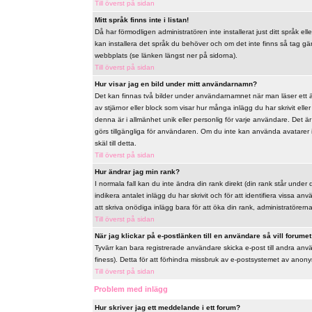
Till överst på sidan
Mitt språk finns inte i listan!
Då har förmodligen administratören inte installerat just ditt språk ell
kan installera det språk du behöver och om det inte finns så tag 
webbplats (se länken längst ner på sidorna).
Till överst på sidan
Hur visar jag en bild under mitt användarnamn?
Det kan finnas två bilder under användarnamnet när man läser ett äm
av stjärnor eller block som visar hur många inlägg du har skrivit ell
denna är i allmänhet unik eller personlig för varje användare. Det är u
görs tillgängliga för användaren. Om du inte kan använda avatarer 
skäl till detta.
Till överst på sidan
Hur ändrar jag min rank?
I normala fall kan du inte ändra din rank direkt (din rank står under 
indikera antalet inlägg du har skrivit och för att identifiera vissa 
att skriva onödiga inlägg bara för att öka din rank, administratörerna 
Till överst på sidan
När jag klickar på e-postlänken till en användare så vill forumet 
Tyvärr kan bara registrerade användare skicka e-post till andra anv
finess). Detta för att förhindra missbruk av e-postsystemet av ano
Till överst på sidan
Problem med inlägg
Hur skriver jag ett meddelande i ett forum?