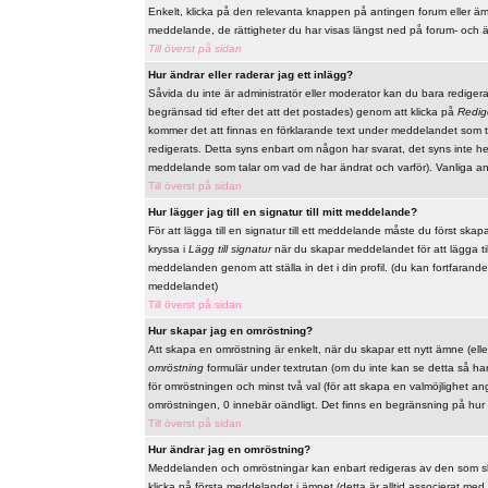
Enkelt, klicka på den relevanta knappen på antingen forum eller ämn
meddelande, de rättigheter du har visas längst ned på forum- och 
Till överst på sidan
Hur ändrar eller raderar jag ett inlägg?
Såvida du inte är administratör eller moderator kan du bara redige
begränsad tid efter det att det postades) genom att klicka på
Redig
kommer det att finnas en förklarande text under meddelandet som t
redigerats. Detta syns enbart om någon har svarat, det syns inte he
meddelande som talar om vad de har ändrat och varför). Vanliga a
Till överst på sidan
Hur lägger jag till en signatur till mitt meddelande?
För att lägga till en signatur till ett meddelande måste du först skap
kryssa i
Lägg till signatur
när du skapar meddelandet för att lägga till 
meddelanden genom att ställa in det i din profil. (du kan fortfarande
meddelandet)
Till överst på sidan
Hur skapar jag en omröstning?
Att skapa en omröstning är enkelt, när du skapar ett nytt ämne (elle
omröstning
formulär under textrutan (om du inte kan se detta så har 
för omröstningen och minst två val (för att skapa en valmöjlighet a
omröstningen, 0 innebär oändligt. Det finns en begränsning på hur
Till överst på sidan
Hur ändrar jag en omröstning?
Meddelanden och omröstningar kan enbart redigeras av den som skap
klicka på första meddelandet i ämnet (detta är alltid associerat m