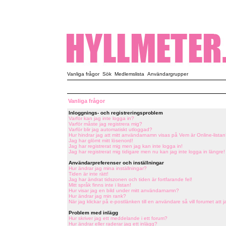
Vanliga frågor
Sök
Medlemslista
Användargrupper
Vanliga frågor
Inloggnings- och registreringsproblem
Varför kan jag inte logga in?
Varför måste jag registrera mig?
Varför blir jag automatiskt utloggad?
Hur hindrar jag att mitt användarnamn visas på Vem är Online-listan
Jag har glömt mitt lösenord!
Jag har registrerat mig men jag kan inte logga in!
Jag har registrerat mig tidigare men nu kan jag inte logga in längre!
Användarpreferenser och inställningar
Hur ändrar jag mina inställningar?
Tiden är inte rätt!
Jag har ändrat tidszonen och tiden är fortfarande fel!
Mitt språk finns inte i listan!
Hur visar jag en bild under mitt användarnamn?
Hur ändrar jag min rank?
När jag klickar på e-postlänken till en användare så vill forumet att j
Problem med inlägg
Hur skriver jag ett meddelande i ett forum?
Hur ändrar eller raderar jag ett inlägg?