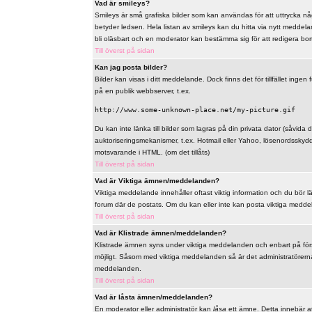
Vad är smileys?
Smileys är små grafiska bilder som kan användas för att uttrycka någo
betyder ledsen. Hela listan av smileys kan du hitta via nytt meddel
bli oläsbart och en moderator kan bestämma sig för att redigera bo
Till överst på sidan
Kan jag posta bilder?
Bilder kan visas i ditt meddelande. Dock finns det för tillfället ingen 
på en publik webbserver, t.ex.
http://www.some-unknown-place.net/my-picture.gif
Du kan inte länka till bilder som lagras på din privata dator (såvida de
auktoriseringsmekanismer, t.ex. Hotmail eller Yahoo, lösenordsskyd
motsvarande i HTML. (om det tillåts)
Till överst på sidan
Vad är Viktiga ämnen/meddelanden?
Viktiga meddelande innehåller oftast viktig information och du bör 
forum där de postats. Om du kan eller inte kan posta viktiga meddelan
Till överst på sidan
Vad är Klistrade ämnen/meddelanden?
Klistrade ämnen syns under viktiga meddelanden och enbart på först
möjligt. Såsom med viktiga meddelanden så är det administratörerna
meddelanden.
Till överst på sidan
Vad är låsta ämnen/meddelanden?
En moderator eller administratör kan
låsa
ett ämne. Detta innebär at