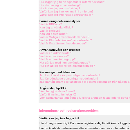
Hur lägger jag till en signatur till mitt meddelande?
Hur skapar jag en omröstning?
Hur ändrar jag en omröstning?
Varför kan jag inte komma in i ett forum?
Varför kan jag inte rösta i omröstningar?
Formatering och ämnestyper
Vad är BBCode?
Kan jag använda HTML?
Vad är smileys?
Kan jag posta bilder?
Vad är Viktiga ämnen/meddelanden?
Vad är Klistrade ämnen/meddelanden?
Vad är låsta ämnen/meddelanden?
Användarnivåer och grupper
Vad är en administratör?
Vad är en moderator?
Vad är en användargrupp?
Hur går jag med i en användargrupp?
Hur blir jag ledare för en användargrupp?
Personliga meddelanden
Jag kan inte skicka personliga meddelanden!
Jag får oönskade personliga meddelanden!
Jag har fått spam eller anstötliga e-postmeddelanden från någon p
Angående phpBB 2
Vem har gjort detta forum?
Varför finns inte funktion X?
Vem kontaktar jag angående juridiska ärenden relaterade till detta 
Inloggnings- och registreringsproblem
Varför kan jag inte logga in?
Har du registrerat dig? Du måste registrera dig för att kunna logga in
bör du kontakta webmastern eller administratören för att få reda på