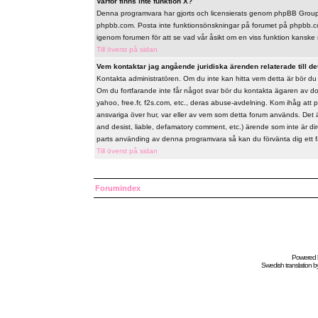
Varför finns inte funktion X?
Denna programvara har gjorts och licensierats genom phpBB Group. 
phpbb.com. Posta inte funktionsönskningar på forumet på phpbb.co
igenom forumen för att se vad vår åsikt om en viss funktion kanske 
Till överst på sidan
Vem kontaktar jag angående juridiska ärenden relaterade till de
Kontakta administratören. Om du inte kan hitta vem detta är bör d
Om du fortfarande inte får något svar bör du kontakta ägaren av do
yahoo, free.fr, f2s.com, etc., deras abuse-avdelning. Kom ihåg att 
ansvariga över hur, var eller av vem som detta forum används. Det 
and desist, liable, defamatory comment, etc.) ärende som inte är d
parts använding av denna programvara så kan du förvänta dig ett fåor
Till överst på sidan
Forumindex
Powered
Swedish
translation b