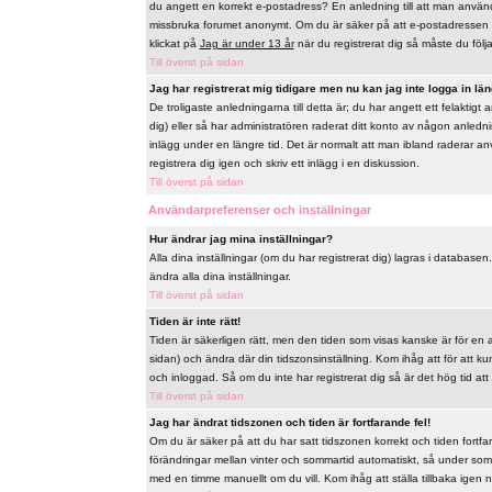
du angett en korrekt e-postadress? En anledning till att man använd
missbruka forumet anonymt. Om du är säker på att e-postadressen ä
klickat på
Jag är under 13 år
när du registrerat dig så måste du följa 
Till överst på sidan
Jag har registrerat mig tidigare men nu kan jag inte logga in län
De troligaste anledningarna till detta är; du har angett ett felaktig
dig) eller så har administratören raderat ditt konto av någon anlednin
inlägg under en längre tid. Det är normalt att man ibland raderar a
registrera dig igen och skriv ett inlägg i en diskussion.
Till överst på sidan
Användarpreferenser och inställningar
Hur ändrar jag mina inställningar?
Alla dina inställningar (om du har registrerat dig) lagras i databasen
ändra alla dina inställningar.
Till överst på sidan
Tiden är inte rätt!
Tiden är säkerligen rätt, men den tiden som visas kanske är för en a
sidan) och ändra där din tidszonsinställning. Kom ihåg att för att k
och inloggad. Så om du inte har registrerat dig så är det hög tid att
Till överst på sidan
Jag har ändrat tidszonen och tiden är fortfarande fel!
Om du är säker på att du har satt tidszonen korrekt och tiden fortfa
förändringar mellan vinter och sommartid automatiskt, så under som
med en timme manuellt om du vill. Kom ihåg att ställa tillbaka igen när