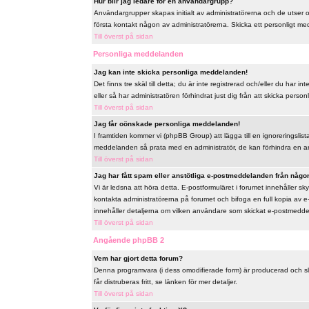
Hur blir jag ledare för en användargrupp?
Användargrupper skapas initialt av administratörerna och de utser
första kontakt någon av administratörerna. Skicka ett personligt me
Till överst på sidan
Personliga meddelanden
Jag kan inte skicka personliga meddelanden!
Det finns tre skäl till detta; du är inte registrerad och/eller du har
eller så har administratören förhindrat just dig från att skicka perso
Till överst på sidan
Jag får oönskade personliga meddelanden!
I framtiden kommer vi (phpBB Group) att lägga till en ignoreringslis
meddelanden så prata med en administratör, de kan förhindra en a
Till överst på sidan
Jag har fått spam eller anstötliga e-postmeddelanden från någon
Vi är ledsna att höra detta. E-postformuläret i forumet innehåller
kontakta administratörerna på forumet och bifoga en full kopia av e
innehåller detaljerna om vilken användare som skickat e-postmeddela
Till överst på sidan
Angående phpBB 2
Vem har gjort detta forum?
Denna programvara (i dess omodifierade form) är producerad och s
får distruberas fritt, se länken för mer detaljer.
Till överst på sidan