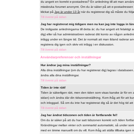
du angett en korrekt e-postadress? En anledning till att man använd
missbruka forumet anonymt. Om du är säker på att e-postadressen ä
klickat på
Jag är under 13 år
när du registrerat dig så måste du följa 
Till överst på sidan
Jag har registrerat mig tidigare men nu kan jag inte logga in län
De troligaste anledningarna till detta är; du har angett ett felaktig
dig) eller så har administratören raderat ditt konto av någon anlednin
inlägg under en längre tid. Det är normalt att man ibland raderar a
registrera dig igen och skriv ett inlägg i en diskussion.
Till överst på sidan
Användarpreferenser och inställningar
Hur ändrar jag mina inställningar?
Alla dina inställningar (om du har registrerat dig) lagras i databasen
ändra alla dina inställningar.
Till överst på sidan
Tiden är inte rätt!
Tiden är säkerligen rätt, men den tiden som visas kanske är för en a
sidan) och ändra där din tidszonsinställning. Kom ihåg att för att k
och inloggad. Så om du inte har registrerat dig så är det hög tid att
Till överst på sidan
Jag har ändrat tidszonen och tiden är fortfarande fel!
Om du är säker på att du har satt tidszonen korrekt och tiden fortfa
förändringar mellan vinter och sommartid automatiskt, så under som
med en timme manuellt om du vill. Kom ihåg att ställa tillbaka igen när