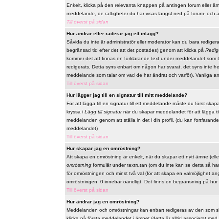
Enkelt, klicka på den relevanta knappen på antingen forum eller ämn
meddelande, de rättigheter du har visas längst ned på forum- och 
Till överst på sidan
Hur ändrar eller raderar jag ett inlägg?
Såvida du inte är administratör eller moderator kan du bara redige
begränsad tid efter det att det postades) genom att klicka på
Redig
kommer det att finnas en förklarande text under meddelandet som t
redigerats. Detta syns enbart om någon har svarat, det syns inte he
meddelande som talar om vad de har ändrat och varför). Vanliga a
Till överst på sidan
Hur lägger jag till en signatur till mitt meddelande?
För att lägga till en signatur till ett meddelande måste du först skap
kryssa i
Lägg till signatur
när du skapar meddelandet för att lägga till 
meddelanden genom att ställa in det i din profil. (du kan fortfarande
meddelandet)
Till överst på sidan
Hur skapar jag en omröstning?
Att skapa en omröstning är enkelt, när du skapar ett nytt ämne (elle
omröstning
formulär under textrutan (om du inte kan se detta så har 
för omröstningen och minst två val (för att skapa en valmöjlighet a
omröstningen, 0 innebär oändligt. Det finns en begränsning på hur
Till överst på sidan
Hur ändrar jag en omröstning?
Meddelanden och omröstningar kan enbart redigeras av den som skap
klicka på första meddelandet i ämnet (detta är alltid associerat m