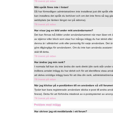
Till överst på sidan
Mitt språk finns inte i listan!
Då har förmodligen administratören inte installerat just ditt språk ell
kan installera det språk du behöver och om det inte finns så tag 
webbplats (se länken längst ner på sidorna).
Till överst på sidan
Hur visar jag en bild under mitt användarnamn?
Det kan finnas två bilder under användarnamnet när man läser ett äm
av stjärnor eller block som visar hur många inlägg du har skrivit ell
denna är i allmänhet unik eller personlig för varje användare. Det är u
görs tillgängliga för användaren. Om du inte kan använda avatarer 
skäl till detta.
Till överst på sidan
Hur ändrar jag min rank?
I normala fall kan du inte ändra din rank direkt (din rank står under 
indikera antalet inlägg du har skrivit och för att identifiera vissa 
att skriva onödiga inlägg bara för att öka din rank, administratörerna 
Till överst på sidan
När jag klickar på e-postlänken till en användare så vill forumet 
Tyvärr kan bara registrerade användare skicka e-post till andra anv
finess). Detta för att förhindra missbruk av e-postsystemet av ano
Till överst på sidan
Problem med inlägg
Hur skriver jag ett meddelande i ett forum?