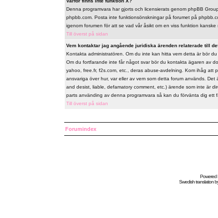
Varför finns inte funktion X?
Denna programvara har gjorts och licensierats genom phpBB Group. 
phpbb.com. Posta inte funktionsönskningar på forumet på phpbb.co
igenom forumen för att se vad vår åsikt om en viss funktion kanske 
Till överst på sidan
Vem kontaktar jag angående juridiska ärenden relaterade till de
Kontakta administratören. Om du inte kan hitta vem detta är bör d
Om du fortfarande inte får något svar bör du kontakta ägaren av do
yahoo, free.fr, f2s.com, etc., deras abuse-avdelning. Kom ihåg att 
ansvariga över hur, var eller av vem som detta forum används. Det 
and desist, liable, defamatory comment, etc.) ärende som inte är d
parts använding av denna programvara så kan du förvänta dig ett fåor
Till överst på sidan
Forumindex
Powered
Swedish
translation b