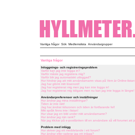
Vanliga frågor
Sök
Medlemslista
Användargrupper
Vanliga frågor
Inloggnings- och registreringsproblem
Varför kan jag inte logga in?
Varför måste jag registrera mig?
Varför blir jag automatiskt utloggad?
Hur hindrar jag att mitt användarnamn visas på Vem är Online-listan
Jag har glömt mitt lösenord!
Jag har registrerat mig men jag kan inte logga in!
Jag har registrerat mig tidigare men nu kan jag inte logga in längre!
Användarpreferenser och inställningar
Hur ändrar jag mina inställningar?
Tiden är inte rätt!
Jag har ändrat tidszonen och tiden är fortfarande fel!
Mitt språk finns inte i listan!
Hur visar jag en bild under mitt användarnamn?
Hur ändrar jag min rank?
När jag klickar på e-postlänken till en användare så vill forumet att j
Problem med inlägg
Hur skriver jag ett meddelande i ett forum?
Hur ändrar eller raderar jag ett inlägg?