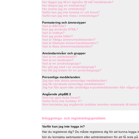
Hur lägger jag till en signatur till mitt meddelande?
Hur skapar jag en omröstning?
Hur ändrar jag en omröstning?
Varför kan jag inte komma in i ett forum?
Varför kan jag inte rösta i omröstningar?
Formatering och ämnestyper
Vad är BBCode?
Kan jag använda HTML?
Vad är smileys?
Kan jag posta bilder?
Vad är Viktiga ämnen/meddelanden?
Vad är Klistrade ämnen/meddelanden?
Vad är låsta ämnen/meddelanden?
Användarnivåer och grupper
Vad är en administratör?
Vad är en moderator?
Vad är en användargrupp?
Hur går jag med i en användargrupp?
Hur blir jag ledare för en användargrupp?
Personliga meddelanden
Jag kan inte skicka personliga meddelanden!
Jag får oönskade personliga meddelanden!
Jag har fått spam eller anstötliga e-postmeddelanden från någon p
Angående phpBB 2
Vem har gjort detta forum?
Varför finns inte funktion X?
Vem kontaktar jag angående juridiska ärenden relaterade till detta 
Inloggnings- och registreringsproblem
Varför kan jag inte logga in?
Har du registrerat dig? Du måste registrera dig för att kunna logga in
bör du kontakta webmastern eller administratören för att få reda på