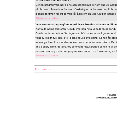
Varför finns inte funktion X?
Denna programvara har gjorts och licensierats genom phpBB Group. 
phpbb.com. Posta inte funktionsönskningar på forumet på phpbb.co
igenom forumen för att se vad vår åsikt om en viss funktion kanske 
Till överst på sidan
Vem kontaktar jag angående juridiska ärenden relaterade till de
Kontakta administratören. Om du inte kan hitta vem detta är bör d
Om du fortfarande inte får något svar bör du kontakta ägaren av do
yahoo, free.fr, f2s.com, etc., deras abuse-avdelning. Kom ihåg att 
ansvariga över hur, var eller av vem som detta forum används. Det 
and desist, liable, defamatory comment, etc.) ärende som inte är d
parts använding av denna programvara så kan du förvänta dig ett fåor
Till överst på sidan
Forumindex
Powered
Swedish
translation b