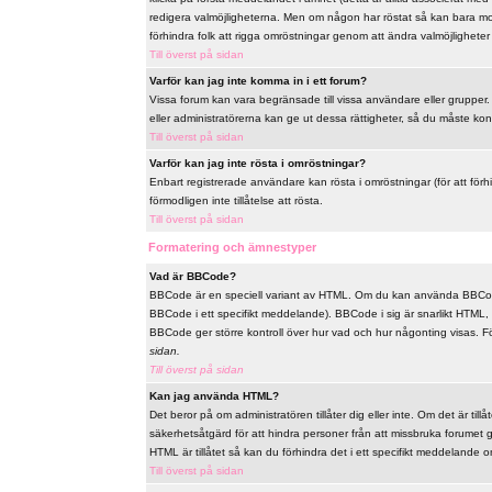
redigera valmöjligheterna. Men om någon har röstat så kan bara mode
förhindra folk att rigga omröstningar genom att ändra valmöjligheter 
Till överst på sidan
Varför kan jag inte komma in i ett forum?
Vissa forum kan vara begränsade till vissa användare eller grupper. F
eller administratörerna kan ge ut dessa rättigheter, så du måste ko
Till överst på sidan
Varför kan jag inte rösta i omröstningar?
Enbart registrerade användare kan rösta i omröstningar (för att förh
förmodligen inte tillåtelse att rösta.
Till överst på sidan
Formatering och ämnestyper
Vad är BBCode?
BBCode är en speciell variant av HTML. Om du kan använda BBCode
BBCode i ett specifikt meddelande). BBCode i sig är snarlikt HTML, t
BBCode ger större kontroll över hur vad och hur någonting visas. 
sidan.
Till överst på sidan
Kan jag använda HTML?
Det beror på om administratören tillåter dig eller inte. Om det är til
säkerhetsåtgärd för att hindra personer från att missbruka forume
HTML är tillåtet så kan du förhindra det i ett specifikt meddelande om
Till överst på sidan