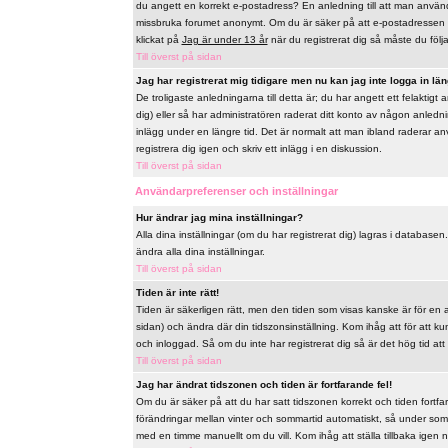
du angett en korrekt e-postadress? En anledning till att man använd
missbruka forumet anonymt. Om du är säker på att e-postadressen ä
klickat på
Jag är under 13 år
när du registrerat dig så måste du följa 
Till överst på sidan
Jag har registrerat mig tidigare men nu kan jag inte logga in län
De troligaste anledningarna till detta är; du har angett ett felaktig
dig) eller så har administratören raderat ditt konto av någon anlednin
inlägg under en längre tid. Det är normalt att man ibland raderar a
registrera dig igen och skriv ett inlägg i en diskussion.
Till överst på sidan
Användarpreferenser och inställningar
Hur ändrar jag mina inställningar?
Alla dina inställningar (om du har registrerat dig) lagras i databasen
ändra alla dina inställningar.
Till överst på sidan
Tiden är inte rätt!
Tiden är säkerligen rätt, men den tiden som visas kanske är för en a
sidan) och ändra där din tidszonsinställning. Kom ihåg att för att k
och inloggad. Så om du inte har registrerat dig så är det hög tid att
Till överst på sidan
Jag har ändrat tidszonen och tiden är fortfarande fel!
Om du är säker på att du har satt tidszonen korrekt och tiden fortfa
förändringar mellan vinter och sommartid automatiskt, så under som
med en timme manuellt om du vill. Kom ihåg att ställa tillbaka igen när