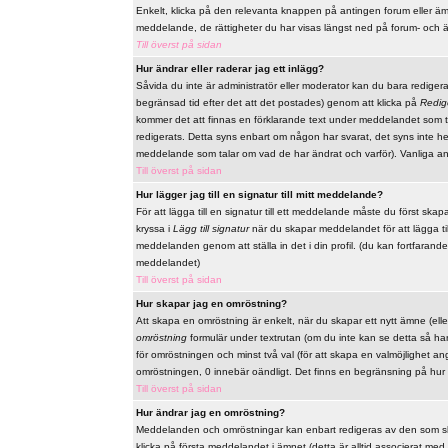
Enkelt, klicka på den relevanta knappen på antingen forum eller ämn
meddelande, de rättigheter du har visas längst ned på forum- och 
Till överst på sidan
Hur ändrar eller raderar jag ett inlägg?
Såvida du inte är administratör eller moderator kan du bara redige
begränsad tid efter det att det postades) genom att klicka på
Redig
kommer det att finnas en förklarande text under meddelandet som t
redigerats. Detta syns enbart om någon har svarat, det syns inte he
meddelande som talar om vad de har ändrat och varför). Vanliga a
Till överst på sidan
Hur lägger jag till en signatur till mitt meddelande?
För att lägga till en signatur till ett meddelande måste du först skap
kryssa i
Lägg till signatur
när du skapar meddelandet för att lägga till 
meddelanden genom att ställa in det i din profil. (du kan fortfarande
meddelandet)
Till överst på sidan
Hur skapar jag en omröstning?
Att skapa en omröstning är enkelt, när du skapar ett nytt ämne (elle
omröstning
formulär under textrutan (om du inte kan se detta så har 
för omröstningen och minst två val (för att skapa en valmöjlighet a
omröstningen, 0 innebär oändligt. Det finns en begränsning på hur
Till överst på sidan
Hur ändrar jag en omröstning?
Meddelanden och omröstningar kan enbart redigeras av den som skap
klicka på första meddelandet i ämnet (detta är alltid associerat m