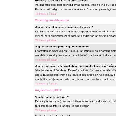
Hur blir jag ledare för en användargrupp?
Användargrupper skapas initialt av administratörerna och de utser
första kontakt någon av administratörerna. Skicka ett personligt me
Till överst på sidan
Personliga meddelanden
Jag kan inte skicka personliga meddelanden!
Det finns tre skäl till detta; du är inte registrerad och/eller du har
eller så har administratören förhindrat just dig från att skicka perso
Till överst på sidan
Jag får oönskade personliga meddelanden!
I framtiden kommer vi (phpBB Group) att lägga till en ignoreringslis
meddelanden så prata med en administratör, de kan förhindra en a
Till överst på sidan
Jag har fått spam eller anstötliga e-postmeddelanden från någon
Vi är ledsna att höra detta. E-postformuläret i forumet innehåller
kontakta administratörerna på forumet och bifoga en full kopia av e
innehåller detaljerna om vilken användare som skickat e-postmeddela
Till överst på sidan
Angående phpBB 2
Vem har gjort detta forum?
Denna programvara (i dess omodifierade form) är producerad och s
får distruberas fritt, se länken för mer detaljer.
Till överst på sidan