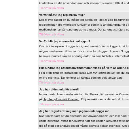
kontrollera att ditt användarnamn och lösenord stämmer. Oftast är d
Till överst på sidan
Varför måste jag registrera mig?
Det är inte säkert att du måste registrera dig, det är upp till adminis
registreringen dig ytterligare funktioner som inte är tillgängliga för
medlemskap i användargrupper, med mera. Det tar endast några sek
Till överst på sidan
Varför blir jag automatiskt utloggad?
Om du inte kryssar i
Logga in mig automatiskt
när du loggar in så ko
någon missbrukar ditt konto. För att inte bli utloggad, kryssa i "L
besöker forumet från en offentlig dator, så som bibliotek, internetcaf
Till överst på sidan
Hur hindrar jag att mitt användarnamn visas på Vem är Online-l
I din profil finns en inställning kallad
Dölj min onlinestatus
, om du änd
online eller inte. Du kommer att räknas som en dold användare.
Till överst på sidan
Jag har glömt mitt lösenord!
Ingen panik. Även om du inte kan få tillbaka ditt nuvarande lösenord s
på
Jag har glömt mitt lösenord
. Följ instruktionerna där och du komme
Till överst på sidan
Jag har registrerat mig men jag kan inte logga in!
Kontrollera först att du använder rätt användarnamn och lösenord. Om
konto aktiveras. Vissa forum kräver att alla konton aktiveras först i
dig så stod det angivet om du måste aktivera kontot eller inte. Om du