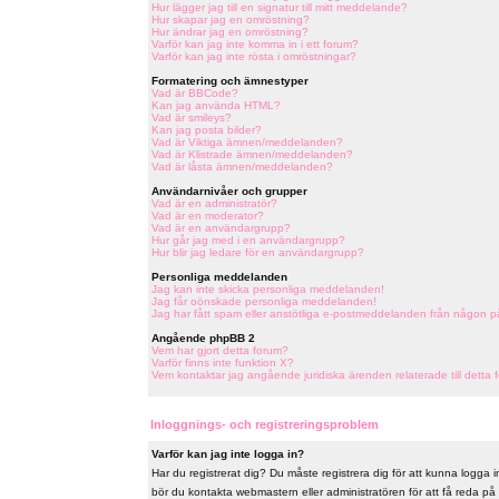
Hur lägger jag till en signatur till mitt meddelande?
Hur skapar jag en omröstning?
Hur ändrar jag en omröstning?
Varför kan jag inte komma in i ett forum?
Varför kan jag inte rösta i omröstningar?
Formatering och ämnestyper
Vad är BBCode?
Kan jag använda HTML?
Vad är smileys?
Kan jag posta bilder?
Vad är Viktiga ämnen/meddelanden?
Vad är Klistrade ämnen/meddelanden?
Vad är låsta ämnen/meddelanden?
Användarnivåer och grupper
Vad är en administratör?
Vad är en moderator?
Vad är en användargrupp?
Hur går jag med i en användargrupp?
Hur blir jag ledare för en användargrupp?
Personliga meddelanden
Jag kan inte skicka personliga meddelanden!
Jag får oönskade personliga meddelanden!
Jag har fått spam eller anstötliga e-postmeddelanden från någon p
Angående phpBB 2
Vem har gjort detta forum?
Varför finns inte funktion X?
Vem kontaktar jag angående juridiska ärenden relaterade till detta 
Inloggnings- och registreringsproblem
Varför kan jag inte logga in?
Har du registrerat dig? Du måste registrera dig för att kunna logga in
bör du kontakta webmastern eller administratören för att få reda på