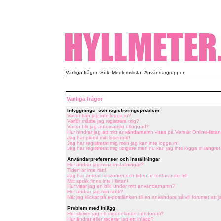
Vanliga frågor
Sök
Medlemslista
Användargrupper
Vanliga frågor
Inloggnings- och registreringsproblem
Varför kan jag inte logga in?
Varför måste jag registrera mig?
Varför blir jag automatiskt utloggad?
Hur hindrar jag att mitt användarnamn visas på Vem är Online-listan
Jag har glömt mitt lösenord!
Jag har registrerat mig men jag kan inte logga in!
Jag har registrerat mig tidigare men nu kan jag inte logga in längre!
Användarpreferenser och inställningar
Hur ändrar jag mina inställningar?
Tiden är inte rätt!
Jag har ändrat tidszonen och tiden är fortfarande fel!
Mitt språk finns inte i listan!
Hur visar jag en bild under mitt användarnamn?
Hur ändrar jag min rank?
När jag klickar på e-postlänken till en användare så vill forumet att j
Problem med inlägg
Hur skriver jag ett meddelande i ett forum?
Hur ändrar eller raderar jag ett inlägg?