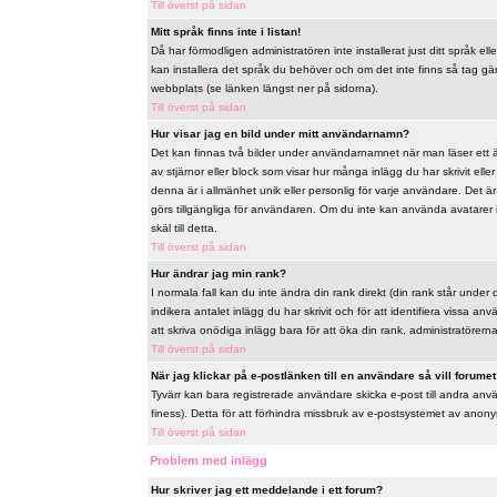
Till överst på sidan
Mitt språk finns inte i listan!
Då har förmodligen administratören inte installerat just ditt språk ell
kan installera det språk du behöver och om det inte finns så tag 
webbplats (se länken längst ner på sidorna).
Till överst på sidan
Hur visar jag en bild under mitt användarnamn?
Det kan finnas två bilder under användarnamnet när man läser ett äm
av stjärnor eller block som visar hur många inlägg du har skrivit ell
denna är i allmänhet unik eller personlig för varje användare. Det är u
görs tillgängliga för användaren. Om du inte kan använda avatarer 
skäl till detta.
Till överst på sidan
Hur ändrar jag min rank?
I normala fall kan du inte ändra din rank direkt (din rank står under 
indikera antalet inlägg du har skrivit och för att identifiera vissa 
att skriva onödiga inlägg bara för att öka din rank, administratörerna 
Till överst på sidan
När jag klickar på e-postlänken till en användare så vill forumet 
Tyvärr kan bara registrerade användare skicka e-post till andra anv
finess). Detta för att förhindra missbruk av e-postsystemet av ano
Till överst på sidan
Problem med inlägg
Hur skriver jag ett meddelande i ett forum?