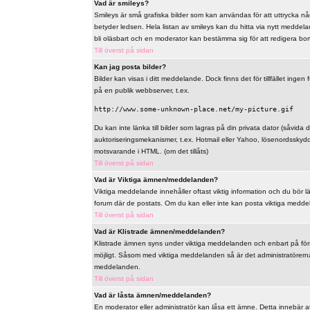
Vad är smileys?
Smileys är små grafiska bilder som kan användas för att uttrycka någo
betyder ledsen. Hela listan av smileys kan du hitta via nytt meddel
bli oläsbart och en moderator kan bestämma sig för att redigera bo
Till överst på sidan
Kan jag posta bilder?
Bilder kan visas i ditt meddelande. Dock finns det för tillfället ingen 
på en publik webbserver, t.ex.
http://www.some-unknown-place.net/my-picture.gif
Du kan inte länka till bilder som lagras på din privata dator (såvida de
auktoriseringsmekanismer, t.ex. Hotmail eller Yahoo, lösenordsskyd
motsvarande i HTML. (om det tillåts)
Till överst på sidan
Vad är Viktiga ämnen/meddelanden?
Viktiga meddelande innehåller oftast viktig information och du bör 
forum där de postats. Om du kan eller inte kan posta viktiga meddelan
Till överst på sidan
Vad är Klistrade ämnen/meddelanden?
Klistrade ämnen syns under viktiga meddelanden och enbart på först
möjligt. Såsom med viktiga meddelanden så är det administratörerna
meddelanden.
Till överst på sidan
Vad är låsta ämnen/meddelanden?
En moderator eller administratör kan
låsa
ett ämne. Detta innebär at