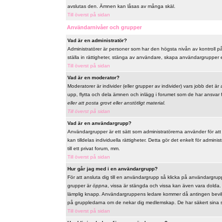
avslutas den. Ämnen kan låsas av många skäl.
Till överst på sidan
Användarnivåer och grupper
Vad är en administratör?
Administratörer är personer som har den högsta nivån av kontroll på 
ställa in rättigheter, stänga av användare, skapa användargrupper el
Till överst på sidan
Vad är en moderator?
Moderatorer är individer (eller grupper av individer) vars jobb det är
upp, flytta och dela ämnen och inlägg i forumet som de har ansvar fö
eller att posta grovt eller anstötligt material.
Till överst på sidan
Vad är en användargrupp?
Användargrupper är ett sätt som administratörerna använder för at
kan tilldelas individuella rättigheter. Detta gör det enkelt för admi
till ett privat forum, mm.
Till överst på sidan
Hur går jag med i en användargrupp?
För att ansluta dig till en användargrupp så klicka på användargrupp
grupper är
öppna
, vissa är stängda och vissa kan även vara dolda
lämplig knapp. Användargruppens ledare kommer då antingen bevilja 
på gruppledarna om de nekar dig medlemskap. De har säkert sina s
Till överst på sidan