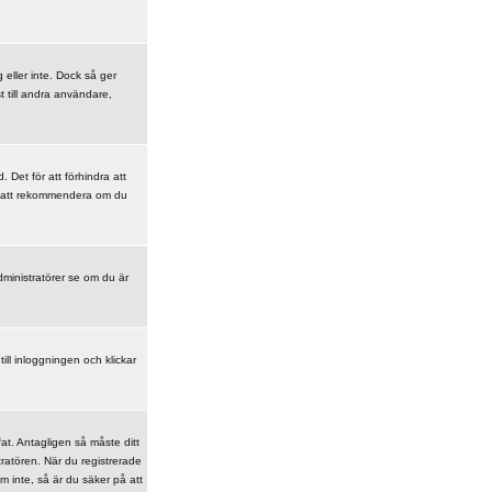
g eller inte. Dock så ger
t till andra användare,
Det för att förhindra att
nte att rekommendera om du
ministratörer se om du är
ill inloggningen och klickar
at. Antagligen så måste ditt
tratören. När du registrerade
m inte, så är du säker på att