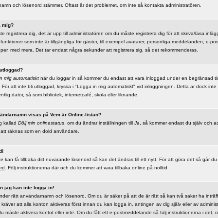
rnamn och lösenord stämmer. Oftast är det problemet, om inte så kontakta administratören.
a mig?
te registrera dig, det är upp till administratören om du måste registrera dig för att skriva/läsa inläg
e funktioner som inte är tillgängliga för gäster, till exempel avatarer, personliga meddelanden, e-pos
er, med mera. Det tar endast några sekunder att registrera sig, så det rekommenderas.
 utloggad?
n mig automatiskt
när du loggar in så kommer du endast att vara inloggad under en begränsad tid. 
 För att inte bli utloggad, kryssa i "Logga in mig automatiskt" vid inloggningen. Detta är dock i
tlig dator, så som bibliotek, internetcafé, skola eller liknande.
nvändarnamn visas på Vem är Online-listan?
ng kallad
Dölj min onlinestatus
, om du ändrar inställningen till
Ja
, så kommer endast du själv och ad
r att räknas som en dold användare.
d!
kan få tillbaka ditt nuvarande lösenord så kan det ändras till ett nytt. För att göra det så går du t
ord
. Följ instruktionerna där och du kommer att vara tillbaka online på nolltid.
 jag kan inte logga in!
änder rätt användarnamn och lösenord. Om du är säker på att de är rätt så kan två saker ha inträff
kräver att alla konton aktiveras först innan du kan logga in, antingen av dig själv eller av adminis
u måste aktivera kontot eller inte. Om du fått ett e-postmeddelande så följ instruktionerna i det, o