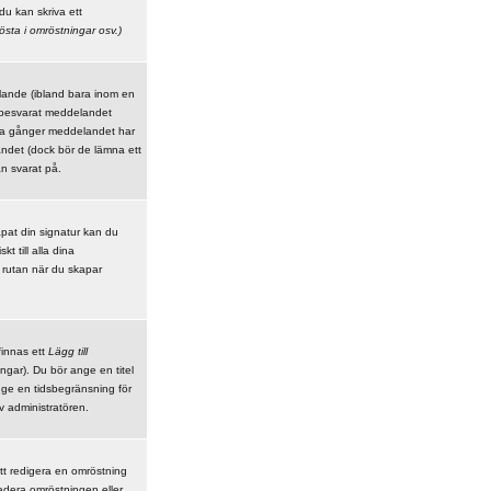
du kan skriva ett
östa i omröstningar
osv.)
elande (ibland bara inom en
 besvarat meddelandet
nga gånger meddelandet har
andet (dock bör de lämna ett
n svarat på.
kapat din signatur kan du
t till alla dina
r rutan när du skapar
finnas ett
Lägg till
ngar). Du bör ange en titel
ge en tidsbegränsning för
 administratören.
tt redigera en omröstning
adera omröstningen eller