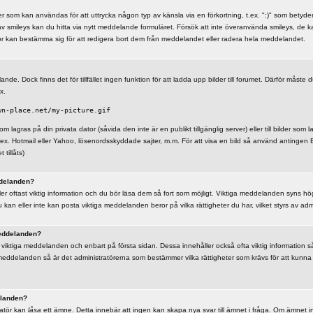
r som kan användas för att uttrycka någon typ av känsla via en förkortning, t.ex. ":)" som betyder g
av smileys kan du hitta via nytt meddelande formuläret. Försök att inte överanvända smileys, de k
or kan bestämma sig för att redigera bort dem från meddelandet eller radera hela meddelandet.
ande. Dock finns det för tillfället ingen funktion för att ladda upp bilder till forumet. Därför måste d
x.
wn-place.net/my-picture.gif
som lagras på din privata dator (såvida den inte är en publikt tillgänglig server) eller till bilder som
.ex. Hotmail eller Yahoo, lösenordsskyddade sajter, m.m. För att visa en bild så använd antingen
tillåts)
delanden?
r oftast viktig information och du bör läsa dem så fort som möjligt. Viktiga meddelanden syns hög
kan eller inte kan posta viktiga meddelanden beror på vilka rättigheter du har, vilket styrs av adm
eddelanden?
viktiga meddelanden och enbart på första sidan. Dessa innehåller också ofta viktig information s
meddelanden så är det administratörerna som bestämmer vilka rättigheter som krävs för att kunna
elanden?
ratör kan
låsa
ett ämne. Detta innebär att ingen kan skapa nya svar till ämnet i fråga. Om ämnet i