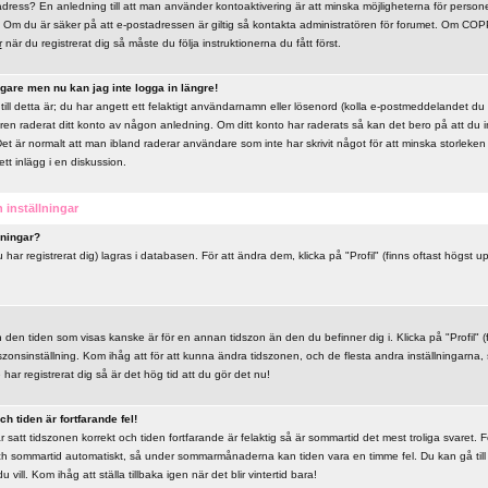
dress? En anledning till att man använder kontoaktivering är att minska möjligheterna för persone
Om du är säker på att e-postadressen är giltig så kontakta administratören för forumet. Om COPP
r
när du registrerat dig så måste du följa instruktionerna du fått först.
igare men nu kan jag inte logga in längre!
till detta är; du har angett ett felaktigt användarnamn eller lösenord (kolla e-postmeddelandet du f
ören raderat ditt konto av någon anledning. Om ditt konto har raderats så kan det bero på att du int
Det är normalt att man ibland raderar användare som inte har skrivit något för att minska storlek
ett inlägg i en diskussion.
 inställningar
lningar?
u har registrerat dig) lagras i databasen. För att ändra dem, klicka på "Profil" (finns oftast högst 
n den tiden som visas kanske är för en annan tidszon än den du befinner dig i. Klicka på "Profil" (
szonsinställning. Kom ihåg att för att kunna ändra tidszonen, och de flesta andra inställningarna,
ar registrerat dig så är det hög tid att du gör det nu!
h tiden är fortfarande fel!
 satt tidszonen korrekt och tiden fortfarande är felaktig så är sommartid det mest troliga svaret.
och sommartid automatiskt, så under sommarmånaderna kan tiden vara en timme fel. Du kan gå till 
ill. Kom ihåg att ställa tillbaka igen när det blir vintertid bara!