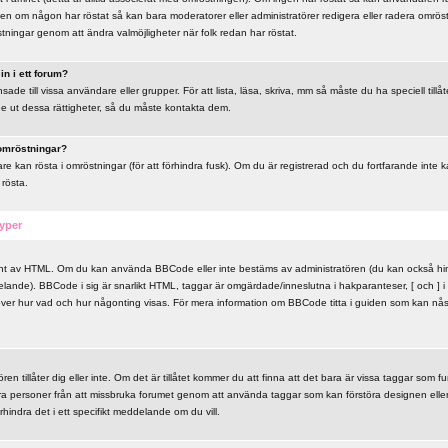
en om någon har röstat så kan bara moderatorer eller administratörer redigera eller radera omröst
stningar genom att ändra valmöjligheter när folk redan har röstat.
n i ett forum?
de till vissa användare eller grupper. För att lista, läsa, skriva, mm så måste du ha speciell till
ge ut dessa rättigheter, så du måste kontakta dem.
 omröstningar?
e kan rösta i omröstningar (för att förhindra fusk). Om du är registrerad och du fortfarande inte 
 rösta.
yper
ant av HTML. Om du kan använda BBCode eller inte bestäms av administratören (du kan också h
lande). BBCode i sig är snarlikt HTML, taggar är omgärdade/inneslutna i hakparanteser, [ och ] i s
över hur vad och hur någonting visas. För mera information om BBCode titta i guiden som kan nå
en tillåter dig eller inte. Om det är tillåtet kommer du att finna att det bara är vissa taggar som f
dra personer från att missbruka forumet genom att använda taggar som kan förstöra designen ell
rhindra det i ett specifikt meddelande om du vill.