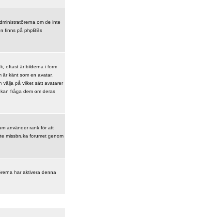
 administratörerna om de inte
ion finns på phpBBs
 oftast är bilderna i form
om är känt som en avatar,
 välja på vilket sätt avatarer
du kan fråga dem om deras
rum använder rank för att
t inte missbruka forumet genom
örerna har aktivera denna