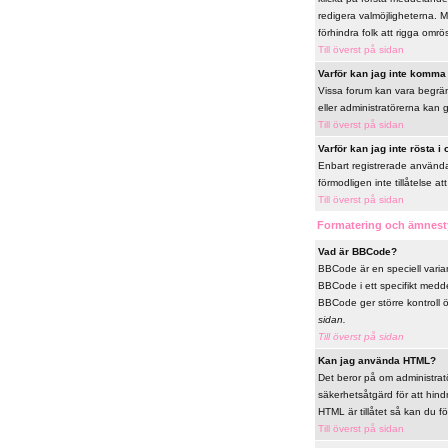
redigera valmöjligheterna. M
förhindra folk att rigga omrö
Till överst på sidan
Varför kan jag inte komma i
Vissa forum kan vara begränsa
eller administratörerna kan 
Till överst på sidan
Varför kan jag inte rösta i
Enbart registrerade användar
förmodligen inte tillåtelse att
Till överst på sidan
Formatering och ämnest
Vad är BBCode?
BBCode är en speciell vari
BBCode i ett specifikt medde
BBCode ger större kontroll 
sidan.
Till överst på sidan
Kan jag använda HTML?
Det beror på om administratör
säkerhetsåtgärd för att hin
HTML är tillåtet så kan du fö
Till överst på sidan