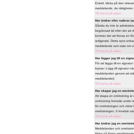
Enkelt, klicka på den releva
meddelande, de rättigheter 
Till överst på sidan
Hur ändrar eller raderar ja
Såvida du inte är administr
begränsad tid efter det att 
kommer det att finnas en fö
redigerats. Detta syns enbar
meddelande som talar om va
Till överst på sidan
Hur lägger jag till en signa
För att lägga till en signatu
kryssa i
Lägg till signatur
när
meddelanden genom att ställa 
meddelandet)
Till överst på sidan
Hur skapar jag en omröstn
Att skapa en omröstning är e
omröstning
formulär under te
för omröstningen och minst t
omröstningen, 0 innebär oän
Till överst på sidan
Hur ändrar jag en omröstn
Meddelanden och omröstninga
klicka på första meddelande