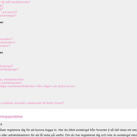
r till mitt meddelande?
ng?
ng?
 i ett forum?
mröstningar?
er
elanden?
ddelanden?
landen?
er
dargrupp?
nvändargrupp?
liga meddelanden!
ga meddelanden!
tötliga e-postmeddelanden från någon på detta forum!
uridiska ärenden relaterade till detta forum?
reringsproblem
n?
ste registrera dig för att kunna logga in. Har du blivit avstängd från forumet (i så fall visas ett 
ller administratören för att få reda på varför. Om du har registrerat dig och inte är avstängd me