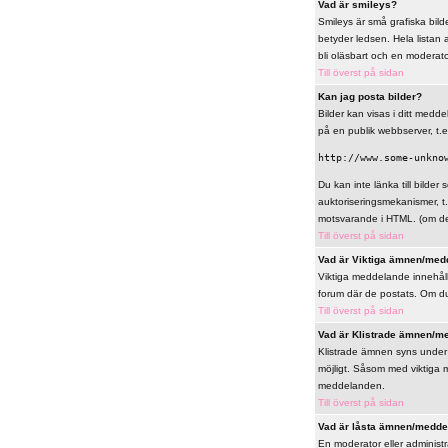
Vad är smileys?
Smileys är små grafiska bilde
betyder ledsen. Hela listan 
bli oläsbart och en moderat
Till överst på sidan
Kan jag posta bilder?
Bilder kan visas i ditt meddel
på en publik webbserver, t.e
http://www.some-unkno
Du kan inte länka till bilder 
auktoriseringsmekanismer, t
motsvarande i HTML. (om det 
Till överst på sidan
Vad är Viktiga ämnen/med
Viktiga meddelande innehålle
forum där de postats. Om du 
Till överst på sidan
Vad är Klistrade ämnen/m
Klistrade ämnen syns under 
möjligt. Såsom med viktiga 
meddelanden.
Till överst på sidan
Vad är låsta ämnen/medd
En moderator eller administ