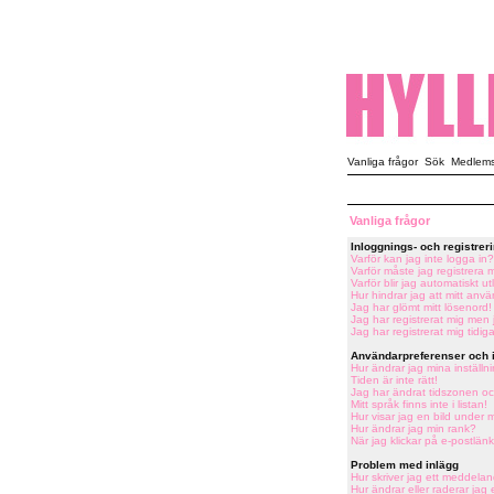
Vanliga frågor
Sök
Medlemsl
Vanliga frågor
Inloggnings- och registre
Varför kan jag inte logga in?
Varför måste jag registrera 
Varför blir jag automatiskt u
Hur hindrar jag att mitt an
Jag har glömt mitt lösenord!
Jag har registrerat mig men 
Jag har registrerat mig tidig
Användarpreferenser och i
Hur ändrar jag mina inställn
Tiden är inte rätt!
Jag har ändrat tidszonen och
Mitt språk finns inte i listan!
Hur visar jag en bild under
Hur ändrar jag min rank?
När jag klickar på e-postlänk
Problem med inlägg
Hur skriver jag ett meddelan
Hur ändrar eller raderar jag 