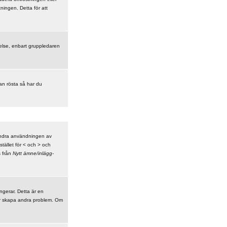
ningen. Detta för att
åtelse, enbart gruppledaren
kan rösta så har du
indra användningen av
tället för < och > och
s från
Nytt ämne/inlägg-
ungerar. Detta är en
er skapa andra problem. Om