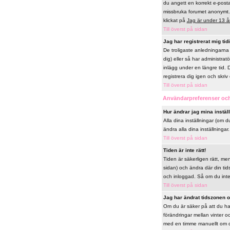
du angett en korrekt e-posta
missbruka forumet anonymt. 
klickat på
Jag är under 13 å
Till överst på sidan
Jag har registrerat mig tid
De troligaste anledningarna 
dig) eller så har administrat
inlägg under en längre tid. 
registrera dig igen och skriv 
Till överst på sidan
Användarpreferenser och
Hur ändrar jag mina instäl
Alla dina inställningar (om d
ändra alla dina inställningar.
Till överst på sidan
Tiden är inte rätt!
Tiden är säkerligen rätt, me
sidan) och ändra där din tid
och inloggad. Så om du inte h
Till överst på sidan
Jag har ändrat tidszonen oc
Om du är säker på att du har
förändringar mellan vinter 
med en timme manuellt om du v