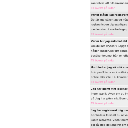
kontrollera att ditt använda
Till överst på sidan
Varför måste jag registrer
Det är inte säkert att du mås
registreringen dig ytterligar
medlemskap i användargrupp
Till överst på sidan
Varför blir jag automatiskt
Om du inte kryssar i
Logga i
någon missbrukar ditt konto.
besöker forumet från en offen
Till överst på sidan
Hur hindrar jag att mitt a
I din profil finns en inställni
online eller inte. Du komme
Till överst på sidan
Jag har glömt mitt lösenor
Ingen panik. Även om du inte 
på
Jag har glömt mitt lösen
Till överst på sidan
Jag har registrerat mig men
Kontrollera först att du anv
konto aktiveras. Vissa forum 
dig så stod det angivet om d