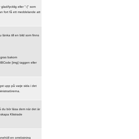
lad/lycklig eller ":(" som
an fort få ett meddelande att
u länka till en bild som finns
 lagras bakom
 BBCode [img] taggen eller
st upp på varje sida i det
inistratörerna.
å du bör läsa dem när det är
 skapa Klistrade
nnehöll en omröstning