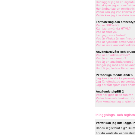
Hur lägger jag till en signatu
Hur skapar jag en omröstni
Hur ändrar jag en omröstni
Varför kan jag inte komma in
Varför kan jag inte rösta i o
Formatering och ämnestyp
Vad är BBCode?
Kan jag använda HTML?
Vad är smileys?
Kan jag posta bilder?
Vad är Viktiga ämnen/medd
Vad är Klistrade ämnen/me
Vad är låsta ämnen/medde
Användarnivåer och grupp
Vad är en administratör?
Vad är en moderator?
Vad är en användargrupp?
Hur går jag med i en använ
Hur blir jag ledare för en a
Personliga meddelanden
Jag kan inte skicka person
Jag får oönskade personli
Jag har fått spam eller ans
Angående phpBB 2
Vem har gjort detta forum?
Varför finns inte funktion X?
Vem kontaktar jag angående j
Inloggnings- och regist
Varför kan jag inte logga i
Har du registrerat dig? Du må
bör du kontakta webmastern e