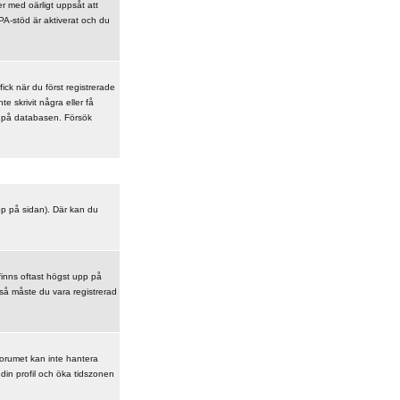
r med oärligt uppsåt att
A-stöd är aktiverat och du
ick när du först registrerade
e skrivit några eller få
en på databasen. Försök
upp på sidan). Där kan du
finns oftast högst upp på
 så måste du vara registrerad
 Forumet kan inte hantera
din profil och öka tidszonen