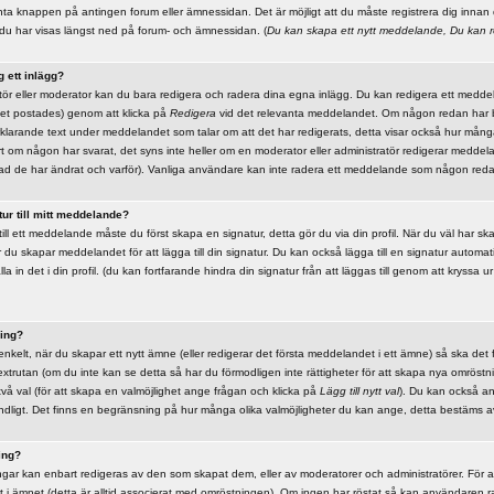
nta knappen på antingen forum eller ämnessidan. Det är möjligt att du måste registrera dig innan 
du har visas längst ned på forum- och ämnessidan. (
Du kan skapa ett nytt meddelande, Du kan r
g ett inlägg?
atör eller moderator kan du bara redigera och radera dina egna inlägg. Du kan redigera ett medd
det postades) genom att klicka på
Redigera
vid det relevanta meddelandet. Om någon redan har
rklarande text under meddelandet som talar om att det har redigerats, detta visar också hur må
t om någon har svarat, det syns inte heller om en moderator eller administratör redigerar meddel
d de har ändrat och varför). Vanliga användare kan inte radera ett meddelande som någon reda
tur till mitt meddelande?
r till ett meddelande måste du först skapa en signatur, detta gör du via din profil. När du väl har s
 du skapar meddelandet för att lägga till din signatur. Du kan också lägga till en signatur automatisk
in det i din profil. (du kan fortfarande hindra din signatur från att läggas till genom att kryssa u
ing?
nkelt, när du skapar ett nytt ämne (eller redigerar det första meddelandet i ett ämne) så ska det 
xtrutan (om du inte kan se detta så har du förmodligen inte rättigheter för att skapa nya omröstni
vå val (för att skapa en valmöjlighet ange frågan och klicka på
Lägg till nytt val
). Du kan också an
dligt. Det finns en begränsning på hur många olika valmöjligheter du kan ange, detta bestäms av
ing?
r kan enbart redigeras av den som skapat dem, eller av moderatorer och administratörer. För a
t i ämnet (detta är alltid associerat med omröstningen). Om ingen har röstat så kan användaren r