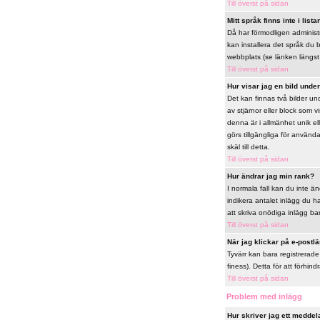
Till överst på sidan
Mitt språk finns inte i lista
Då har förmodligen administra
kan installera det språk du
webbplats (se länken längst 
Till överst på sidan
Hur visar jag en bild und
Det kan finnas två bilder un
av stjärnor eller block som v
denna är i allmänhet unik ell
görs tillgängliga för använ
skäl till detta.
Till överst på sidan
Hur ändrar jag min rank?
I normala fall kan du inte än
indikera antalet inlägg du ha
att skriva onödiga inlägg bar
Till överst på sidan
När jag klickar på e-postlä
Tyvärr kan bara registrerade
finess). Detta för att förh
Till överst på sidan
Problem med inlägg
Hur skriver jag ett meddel