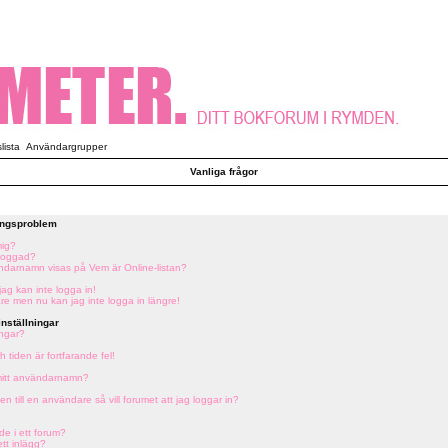
ista
Användargrupper
Vanliga frågor
ringsproblem
mig?
tloggad?
vändarnamn visas på Vem är Online-listan?
jag kan inte logga in!
are men nu kan jag inte logga in längre!
nställningar
ingar?
 tiden är fortfarande fel!
 mitt användarnamn?
en till en användare så vill forumet att jag loggar in?
de i ett forum?
ett inlägg?