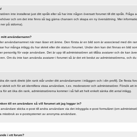
n!
tören inte installerat just ditt språk eller så har inte någon översatt forumet till ditt språk. Fråga
 behöver och om det inte finns så tag gärna chansen och skapa en ny översättning. Mer informat
ner på sidorna).
er mitt användarnamn?
der användarnamnet när man läser ett ämne. Den första är en bild som är associerad med din rank,
isar hur många inlägg du har skrivit eller din status i forumet. Under den kan det finnas en bild s
er personlig för varje användare. Det är upp till administratören att tillåta avatarer och de kan även
daren. Om du inte kan använda avatarer i forumet så är det ett beslut av administratörerna, och 
dra din rank direkt (din rank står under ditt användarnamn i inläggen och i din profil). De flesta fo
r skrivit och för att identifiera vissa användare, t.ex. moderatorer och administratörer. Försök at
a för att öka din rank, administratörerna kommer i så fall att helt enkelt sänka ditt antal inlägg.
nken till en användare så vill forumet att jag loggar in?
 användare skicka e-post till andra användare via det inbyggda e-post formuläret (om administrat
indra missbruk av e-postsystemet av anonyma användare.
ande i ett forum?