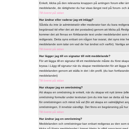
Enkelt, klicka på den relevanta knappen på antingen forum eller ämn
meddelande, de rättigheter du har visas längst ned på forum- och 
Till överst på sidan
Hur ändrar eller raderar jag ett inlägg?
Såvida du inte är administratör eller moderator kan du bara redige
begränsad tid efter det att det postades) genom att klicka på
Redig
kommer det att finnas en förklarande text under meddelandet som t
redigerats. Detta syns enbart om någon har svarat, det syns inte he
meddelande som talar om vad de har ändrat och varför). Vanliga a
Till överst på sidan
Hur lägger jag till en signatur till mitt meddelande?
För att lägga till en signatur till ett meddelande måste du först skap
kryssa i
Lägg till signatur
när du skapar meddelandet för att lägga till 
meddelanden genom att ställa in det i din profil. (du kan fortfarande
meddelandet)
Till överst på sidan
Hur skapar jag en omröstning?
Att skapa en omröstning är enkelt, när du skapar ett nytt ämne (elle
omröstning
formulär under textrutan (om du inte kan se detta så har 
för omröstningen och minst två val (för att skapa en valmöjlighet a
omröstningen, 0 innebär oändligt. Det finns en begränsning på hur
Till överst på sidan
Hur ändrar jag en omröstning?
Meddelanden och omröstningar kan enbart redigeras av den som skap
klicka på första meddelandet i ämnet (detta är alltid associerat m