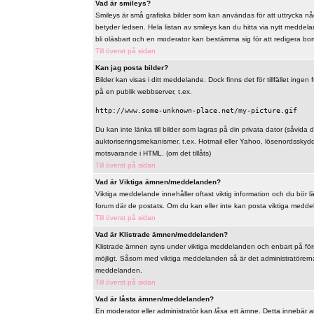
Vad är smileys?
Smileys är små grafiska bilder som kan användas för att uttrycka någo
betyder ledsen. Hela listan av smileys kan du hitta via nytt meddel
bli oläsbart och en moderator kan bestämma sig för att redigera bo
Till överst på sidan
Kan jag posta bilder?
Bilder kan visas i ditt meddelande. Dock finns det för tillfället ingen 
på en publik webbserver, t.ex.
http://www.some-unknown-place.net/my-picture.gif
Du kan inte länka till bilder som lagras på din privata dator (såvida de
auktoriseringsmekanismer, t.ex. Hotmail eller Yahoo, lösenordsskyd
motsvarande i HTML. (om det tillåts)
Till överst på sidan
Vad är Viktiga ämnen/meddelanden?
Viktiga meddelande innehåller oftast viktig information och du bör 
forum där de postats. Om du kan eller inte kan posta viktiga meddelan
Till överst på sidan
Vad är Klistrade ämnen/meddelanden?
Klistrade ämnen syns under viktiga meddelanden och enbart på först
möjligt. Såsom med viktiga meddelanden så är det administratörerna
meddelanden.
Till överst på sidan
Vad är låsta ämnen/meddelanden?
En moderator eller administratör kan
låsa
ett ämne. Detta innebär at