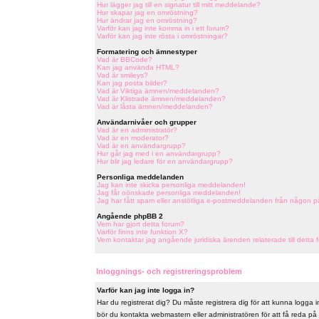
Hur lägger jag till en signatur till mitt meddelande?
Hur skapar jag en omröstning?
Hur ändrar jag en omröstning?
Varför kan jag inte komma in i ett forum?
Varför kan jag inte rösta i omröstningar?
Formatering och ämnestyper
Vad är BBCode?
Kan jag använda HTML?
Vad är smileys?
Kan jag posta bilder?
Vad är Viktiga ämnen/meddelanden?
Vad är Klistrade ämnen/meddelanden?
Vad är låsta ämnen/meddelanden?
Användarnivåer och grupper
Vad är en administratör?
Vad är en moderator?
Vad är en användargrupp?
Hur går jag med i en användargrupp?
Hur blir jag ledare för en användargrupp?
Personliga meddelanden
Jag kan inte skicka personliga meddelanden!
Jag får oönskade personliga meddelanden!
Jag har fått spam eller anstötliga e-postmeddelanden från någon p
Angående phpBB 2
Vem har gjort detta forum?
Varför finns inte funktion X?
Vem kontaktar jag angående juridiska ärenden relaterade till detta 
Inloggnings- och registreringsproblem
Varför kan jag inte logga in?
Har du registrerat dig? Du måste registrera dig för att kunna logga in
bör du kontakta webmastern eller administratören för att få reda på