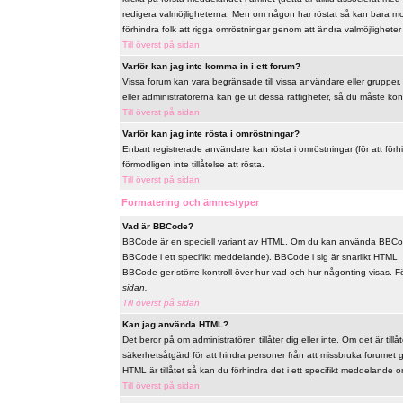
redigera valmöjligheterna. Men om någon har röstat så kan bara mode
förhindra folk att rigga omröstningar genom att ändra valmöjligheter 
Till överst på sidan
Varför kan jag inte komma in i ett forum?
Vissa forum kan vara begränsade till vissa användare eller grupper. F
eller administratörerna kan ge ut dessa rättigheter, så du måste ko
Till överst på sidan
Varför kan jag inte rösta i omröstningar?
Enbart registrerade användare kan rösta i omröstningar (för att förh
förmodligen inte tillåtelse att rösta.
Till överst på sidan
Formatering och ämnestyper
Vad är BBCode?
BBCode är en speciell variant av HTML. Om du kan använda BBCode
BBCode i ett specifikt meddelande). BBCode i sig är snarlikt HTML, t
BBCode ger större kontroll över hur vad och hur någonting visas. 
sidan.
Till överst på sidan
Kan jag använda HTML?
Det beror på om administratören tillåter dig eller inte. Om det är til
säkerhetsåtgärd för att hindra personer från att missbruka forume
HTML är tillåtet så kan du förhindra det i ett specifikt meddelande om
Till överst på sidan