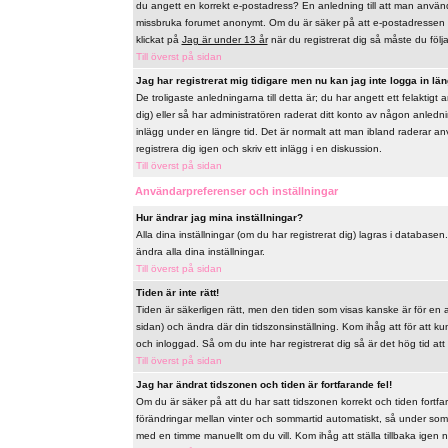
du angett en korrekt e-postadress? En anledning till att man använd
missbruka forumet anonymt. Om du är säker på att e-postadressen ä
klickat på
Jag är under 13 år
när du registrerat dig så måste du följa 
Till överst på sidan
Jag har registrerat mig tidigare men nu kan jag inte logga in län
De troligaste anledningarna till detta är; du har angett ett felaktig
dig) eller så har administratören raderat ditt konto av någon anlednin
inlägg under en längre tid. Det är normalt att man ibland raderar a
registrera dig igen och skriv ett inlägg i en diskussion.
Till överst på sidan
Användarpreferenser och inställningar
Hur ändrar jag mina inställningar?
Alla dina inställningar (om du har registrerat dig) lagras i databasen
ändra alla dina inställningar.
Till överst på sidan
Tiden är inte rätt!
Tiden är säkerligen rätt, men den tiden som visas kanske är för en a
sidan) och ändra där din tidszonsinställning. Kom ihåg att för att k
och inloggad. Så om du inte har registrerat dig så är det hög tid att
Till överst på sidan
Jag har ändrat tidszonen och tiden är fortfarande fel!
Om du är säker på att du har satt tidszonen korrekt och tiden fortfa
förändringar mellan vinter och sommartid automatiskt, så under som
med en timme manuellt om du vill. Kom ihåg att ställa tillbaka igen när