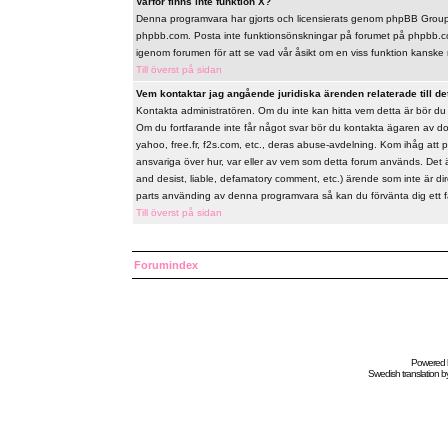
Varför finns inte funktion X?
Denna programvara har gjorts och licensierats genom phpBB Group. 
phpbb.com. Posta inte funktionsönskningar på forumet på phpbb.co
igenom forumen för att se vad vår åsikt om en viss funktion kanske 
Till överst på sidan
Vem kontaktar jag angående juridiska ärenden relaterade till de
Kontakta administratören. Om du inte kan hitta vem detta är bör d
Om du fortfarande inte får något svar bör du kontakta ägaren av do
yahoo, free.fr, f2s.com, etc., deras abuse-avdelning. Kom ihåg att 
ansvariga över hur, var eller av vem som detta forum används. Det 
and desist, liable, defamatory comment, etc.) ärende som inte är d
parts använding av denna programvara så kan du förvänta dig ett fåor
Till överst på sidan
Forumindex
Powered
Swedish
translation b