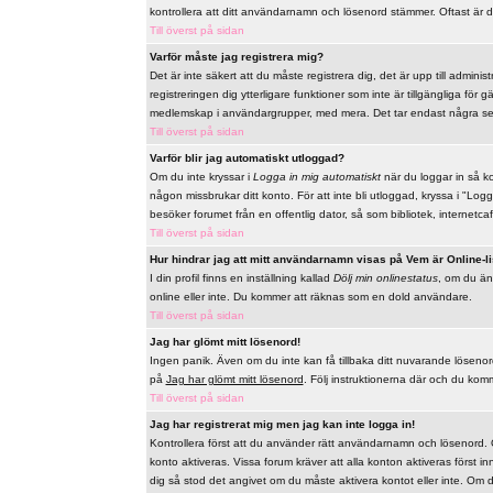
kontrollera att ditt användarnamn och lösenord stämmer. Oftast är d
Till överst på sidan
Varför måste jag registrera mig?
Det är inte säkert att du måste registrera dig, det är upp till adminis
registreringen dig ytterligare funktioner som inte är tillgängliga för
medlemskap i användargrupper, med mera. Det tar endast några sek
Till överst på sidan
Varför blir jag automatiskt utloggad?
Om du inte kryssar i
Logga in mig automatiskt
när du loggar in så ko
någon missbrukar ditt konto. För att inte bli utloggad, kryssa i "L
besöker forumet från en offentlig dator, så som bibliotek, internetcaf
Till överst på sidan
Hur hindrar jag att mitt användarnamn visas på Vem är Online-l
I din profil finns en inställning kallad
Dölj min onlinestatus
, om du änd
online eller inte. Du kommer att räknas som en dold användare.
Till överst på sidan
Jag har glömt mitt lösenord!
Ingen panik. Även om du inte kan få tillbaka ditt nuvarande lösenord s
på
Jag har glömt mitt lösenord
. Följ instruktionerna där och du komme
Till överst på sidan
Jag har registrerat mig men jag kan inte logga in!
Kontrollera först att du använder rätt användarnamn och lösenord. Om
konto aktiveras. Vissa forum kräver att alla konton aktiveras först i
dig så stod det angivet om du måste aktivera kontot eller inte. Om du