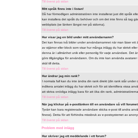
Till överst på sidan
Mitt språk finns inte i listan!
Då har förmodligen administratören inte installerat just ditt språk ell
kan installera det språk du behöver och om det inte finns så tag 
webbplats (se länken längst ner på sidorna).
Till överst på sidan
Hur visar jag en bild under mitt användarnamn?
Det kan finnas två bilder under användarnamnet när man läser ett äm
av stjärnor eller block som visar hur många inlägg du har skrivit ell
denna är i allmänhet unik eller personlig för varje användare. Det är u
görs tillgängliga för användaren. Om du inte kan använda avatarer 
skäl till detta.
Till överst på sidan
Hur ändrar jag min rank?
I normala fall kan du inte ändra din rank direkt (din rank står under 
indikera antalet inlägg du har skrivit och för att identifiera vissa 
att skriva onödiga inlägg bara för att öka din rank, administratörerna 
Till överst på sidan
När jag klickar på e-postlänken till en användare så vill forumet 
Tyvärr kan bara registrerade användare skicka e-post till andra anv
finess). Detta för att förhindra missbruk av e-postsystemet av ano
Till överst på sidan
Problem med inlägg
Hur skriver jag ett meddelande i ett forum?