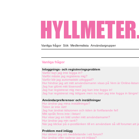
Vanliga frågor
Sök
Medlemslista
Användargrupper
Vanliga frågor
Inloggnings- och registreringsproblem
Varför kan jag inte logga in?
Varför måste jag registrera mig?
Varför blir jag automatiskt utloggad?
Hur hindrar jag att mitt användarnamn visas på Vem är Online-listan
Jag har glömt mitt lösenord!
Jag har registrerat mig men jag kan inte logga in!
Jag har registrerat mig tidigare men nu kan jag inte logga in längre!
Användarpreferenser och inställningar
Hur ändrar jag mina inställningar?
Tiden är inte rätt!
Jag har ändrat tidszonen och tiden är fortfarande fel!
Mitt språk finns inte i listan!
Hur visar jag en bild under mitt användarnamn?
Hur ändrar jag min rank?
När jag klickar på e-postlänken till en användare så vill forumet att j
Problem med inlägg
Hur skriver jag ett meddelande i ett forum?
Hur ändrar eller raderar jag ett inlägg?