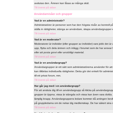
avslutas den. Ämnen kan låsas av många skäl.
Till överst på sidan
Användarnivåer och grupper
Vad är en administratör?
Administratörer är personer som har den högsta nivån av kontroll på 
ställa in rättigheter, stänga av användare, skapa användargrupper el
Till överst på sidan
Vad är en moderator?
Moderatorer är individer (eller grupper av individer) vars jobb det är
upp, flytta och dela ämnen och inlägg i forumet som de har ansvar fö
eller att posta grovt eller anstötligt material.
Till överst på sidan
Vad är en användargrupp?
Användargrupper är ett sätt som administratörerna använder för at
kan tilldelas individuella rättigheter. Detta gör det enkelt för admi
till ett privat forum, mm.
Till överst på sidan
Hur går jag med i en användargrupp?
För att ansluta dig till en användargrupp så klicka på användargrupp
grupper är
öppna
, vissa är stängda och vissa kan även vara dolda
lämplig knapp. Användargruppens ledare kommer då antingen bevilja 
på gruppledarna om de nekar dig medlemskap. De har säkert sina s
Till överst på sidan