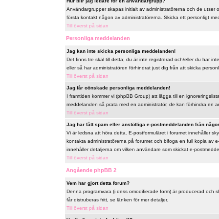
Hur blir jag ledare för en användargrupp?
Användargrupper skapas initialt av administratörerna och de utser
första kontakt någon av administratörerna. Skicka ett personligt me
Till överst på sidan
Personliga meddelanden
Jag kan inte skicka personliga meddelanden!
Det finns tre skäl till detta; du är inte registrerad och/eller du har
eller så har administratören förhindrat just dig från att skicka perso
Till överst på sidan
Jag får oönskade personliga meddelanden!
I framtiden kommer vi (phpBB Group) att lägga till en ignoreringslis
meddelanden så prata med en administratör, de kan förhindra en a
Till överst på sidan
Jag har fått spam eller anstötliga e-postmeddelanden från någon
Vi är ledsna att höra detta. E-postformuläret i forumet innehåller
kontakta administratörerna på forumet och bifoga en full kopia av e
innehåller detaljerna om vilken användare som skickat e-postmeddela
Till överst på sidan
Angående phpBB 2
Vem har gjort detta forum?
Denna programvara (i dess omodifierade form) är producerad och s
får distruberas fritt, se länken för mer detaljer.
Till överst på sidan