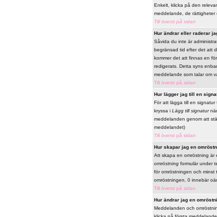
Enkelt, klicka på den releva
meddelande, de rättigheter 
Till överst på sidan
Hur ändrar eller raderar ja
Såvida du inte är administr
begränsad tid efter det att 
kommer det att finnas en fö
redigerats. Detta syns enbar
meddelande som talar om va
Till överst på sidan
Hur lägger jag till en signa
För att lägga till en signatu
kryssa i
Lägg till signatur
när
meddelanden genom att ställa 
meddelandet)
Till överst på sidan
Hur skapar jag en omröstn
Att skapa en omröstning är e
omröstning
formulär under te
för omröstningen och minst t
omröstningen, 0 innebär oän
Till överst på sidan
Hur ändrar jag en omröstn
Meddelanden och omröstninga
klicka på första meddelande