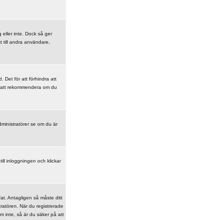
g eller inte. Dock så ger
t till andra användare,
Det för att förhindra att
nte att rekommendera om du
ministratörer se om du är
ill inloggningen och klickar
at. Antagligen så måste ditt
tratören. När du registrerade
m inte, så är du säker på att