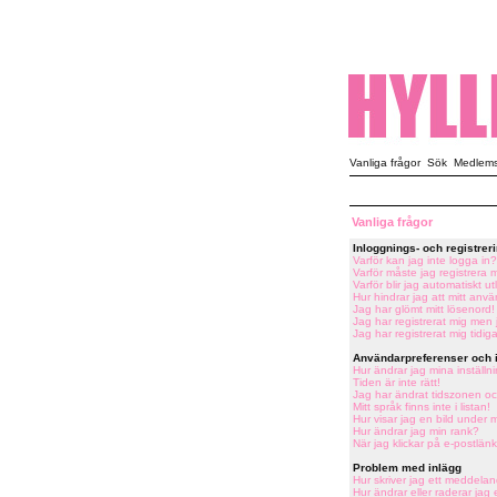
Vanliga frågor
Sök
Medlemsl
Vanliga frågor
Inloggnings- och registre
Varför kan jag inte logga in?
Varför måste jag registrera 
Varför blir jag automatiskt u
Hur hindrar jag att mitt an
Jag har glömt mitt lösenord!
Jag har registrerat mig men 
Jag har registrerat mig tidig
Användarpreferenser och i
Hur ändrar jag mina inställn
Tiden är inte rätt!
Jag har ändrat tidszonen och
Mitt språk finns inte i listan!
Hur visar jag en bild under
Hur ändrar jag min rank?
När jag klickar på e-postlänk
Problem med inlägg
Hur skriver jag ett meddelan
Hur ändrar eller raderar jag 