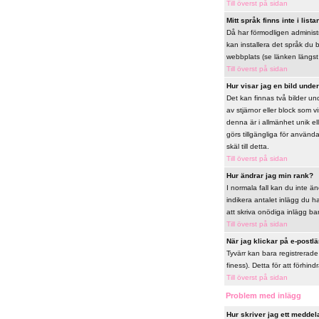
Till överst på sidan
Mitt språk finns inte i lista
Då har förmodligen administra
kan installera det språk du
webbplats (se länken längst 
Till överst på sidan
Hur visar jag en bild und
Det kan finnas två bilder un
av stjärnor eller block som v
denna är i allmänhet unik ell
görs tillgängliga för använ
skäl till detta.
Till överst på sidan
Hur ändrar jag min rank?
I normala fall kan du inte än
indikera antalet inlägg du ha
att skriva onödiga inlägg bar
Till överst på sidan
När jag klickar på e-postlä
Tyvärr kan bara registrerade
finess). Detta för att förh
Till överst på sidan
Problem med inlägg
Hur skriver jag ett meddel