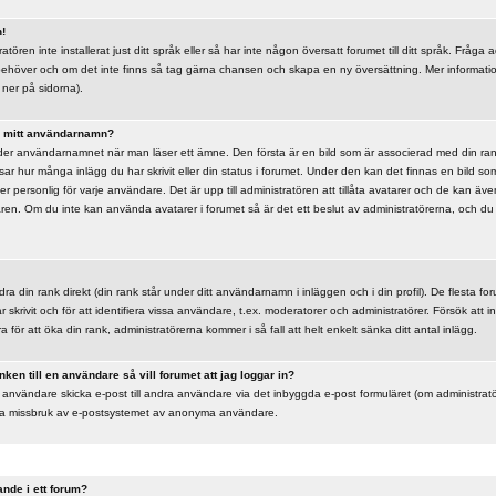
n!
tören inte installerat just ditt språk eller så har inte någon översatt forumet till ditt språk. Fråga
 behöver och om det inte finns så tag gärna chansen och skapa en ny översättning. Mer informat
ner på sidorna).
er mitt användarnamn?
der användarnamnet när man läser ett ämne. Den första är en bild som är associerad med din rank,
isar hur många inlägg du har skrivit eller din status i forumet. Under den kan det finnas en bild s
er personlig för varje användare. Det är upp till administratören att tillåta avatarer och de kan även
daren. Om du inte kan använda avatarer i forumet så är det ett beslut av administratörerna, och 
dra din rank direkt (din rank står under ditt användarnamn i inläggen och i din profil). De flesta fo
r skrivit och för att identifiera vissa användare, t.ex. moderatorer och administratörer. Försök at
a för att öka din rank, administratörerna kommer i så fall att helt enkelt sänka ditt antal inlägg.
nken till en användare så vill forumet att jag loggar in?
 användare skicka e-post till andra användare via det inbyggda e-post formuläret (om administrat
indra missbruk av e-postsystemet av anonyma användare.
ande i ett forum?