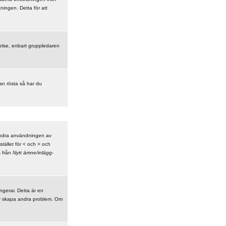
ningen. Detta för att
åtelse, enbart gruppledaren
kan rösta så har du
indra användningen av
tället för < och > och
s från
Nytt ämne/inlägg-
ungerar. Detta är en
er skapa andra problem. Om