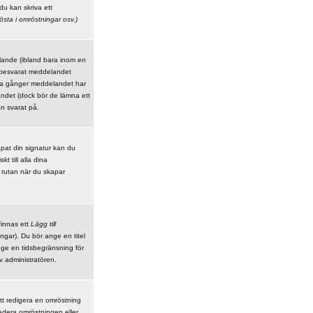
du kan skriva ett
östa i omröstningar
osv.)
elande (ibland bara inom en
 besvarat meddelandet
nga gånger meddelandet har
andet (dock bör de lämna ett
n svarat på.
kapat din signatur kan du
t till alla dina
r rutan när du skapar
finnas ett
Lägg till
ngar). Du bör ange en titel
ge en tidsbegränsning för
 administratören.
tt redigera en omröstning
adera omröstningen eller