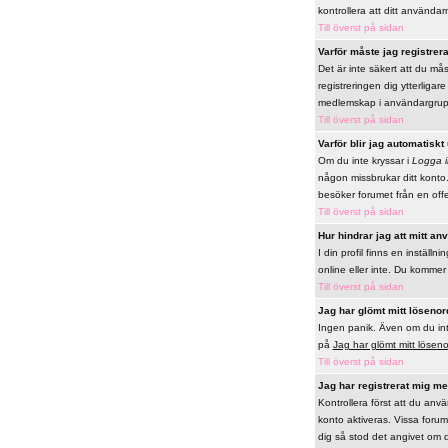
kontrollera att ditt använda
Till överst på sidan
Varför måste jag registrer
Det är inte säkert att du mås
registreringen dig ytterligar
medlemskap i användargrupp
Till överst på sidan
Varför blir jag automatiskt
Om du inte kryssar i
Logga i
någon missbrukar ditt konto.
besöker forumet från en offen
Till överst på sidan
Hur hindrar jag att mitt a
I din profil finns en inställni
online eller inte. Du komme
Till överst på sidan
Jag har glömt mitt lösenor
Ingen panik. Även om du inte 
på
Jag har glömt mitt lösen
Till överst på sidan
Jag har registrerat mig men
Kontrollera först att du anv
konto aktiveras. Vissa forum 
dig så stod det angivet om d