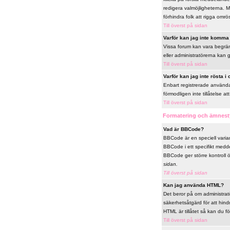
redigera valmöjligheterna. M
förhindra folk att rigga omrö
Till överst på sidan
Varför kan jag inte komma i
Vissa forum kan vara begränsa
eller administratörerna kan 
Till överst på sidan
Varför kan jag inte rösta i
Enbart registrerade användar
förmodligen inte tillåtelse att
Till överst på sidan
Formatering och ämnest
Vad är BBCode?
BBCode är en speciell vari
BBCode i ett specifikt medde
BBCode ger större kontroll 
sidan.
Till överst på sidan
Kan jag använda HTML?
Det beror på om administratör
säkerhetsåtgärd för att hin
HTML är tillåtet så kan du fö
Till överst på sidan