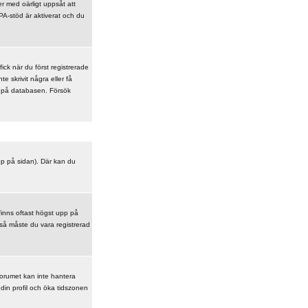
r med oärligt uppsåt att
A-stöd är aktiverat och du
ick när du först registrerade
e skrivit några eller få
en på databasen. Försök
upp på sidan). Där kan du
finns oftast högst upp på
 så måste du vara registrerad
 Forumet kan inte hantera
din profil och öka tidszonen