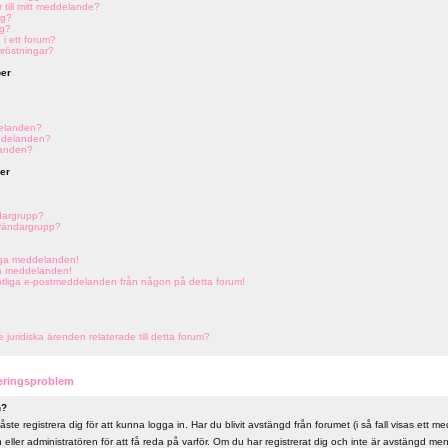
r till mitt meddelande?
ng?
ng?
 i ett forum?
mröstningar?
er
elanden?
ddelanden?
landen?
er
dargrupp?
nvändargrupp?
liga meddelanden!
ga meddelanden!
tötliga e-postmeddelanden från någon på detta forum!
uridiska ärenden relaterade till detta forum?
reringsproblem
n?
ste registrera dig för att kunna logga in. Har du blivit avstängd från forumet (i så fall visas ett 
ller administratören för att få reda på varför. Om du har registrerat dig och inte är avstängd me