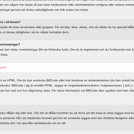
en om någon har röstat så kan bara moderatorer eller administratörer redigera eller radera omröst
stningar genom att ändra valmöjligheter när folk redan har röstat.
n i ett forum?
de till vissa användare eller grupper. För att lista, läsa, skriva, mm så måste du ha speciell till
ge ut dessa rättigheter, så du måste kontakta dem.
 omröstningar?
e kan rösta i omröstningar (för att förhindra fusk). Om du är registrerad och du fortfarande inte 
 rösta.
yper
ant av HTML. Om du kan använda BBCode eller inte bestäms av administratören (du kan också h
lande). BBCode i sig är snarlikt HTML, taggar är omgärdade/inneslutna i hakparanteser, [ och ] i s
över hur vad och hur någonting visas. För mera information om BBCode titta i guiden som kan nå
en tillåter dig eller inte. Om det är tillåtet kommer du att finna att det bara är vissa taggar som f
dra personer från att missbruka forumet genom att använda taggar som kan förstöra designen ell
rhindra det i ett specifikt meddelande om du vill.