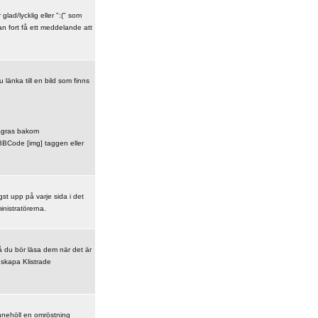
lad/lycklig eller ":(" som
an fort få ett meddelande att
u länka till en bild som finns
 lagras bakom
 BBCode [img] taggen eller
st upp på varje sida i det
inistratörerna.
å du bör läsa dem när det är
 skapa Klistrade
nnehöll en omröstning