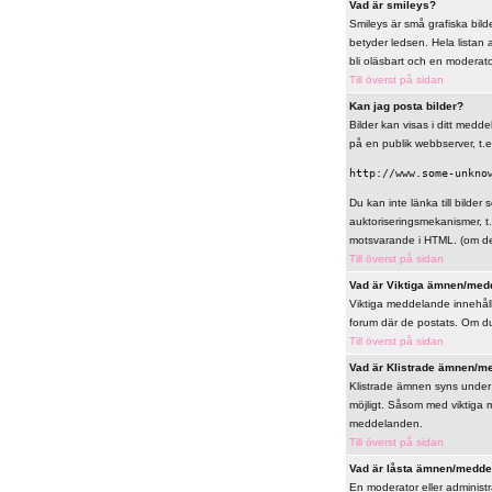
Vad är smileys?
Smileys är små grafiska bilde
betyder ledsen. Hela listan 
bli oläsbart och en moderat
Till överst på sidan
Kan jag posta bilder?
Bilder kan visas i ditt meddel
på en publik webbserver, t.e
http://www.some-unkno
Du kan inte länka till bilder 
auktoriseringsmekanismer, t
motsvarande i HTML. (om det 
Till överst på sidan
Vad är Viktiga ämnen/med
Viktiga meddelande innehålle
forum där de postats. Om du 
Till överst på sidan
Vad är Klistrade ämnen/m
Klistrade ämnen syns under 
möjligt. Såsom med viktiga 
meddelanden.
Till överst på sidan
Vad är låsta ämnen/medd
En moderator eller administ