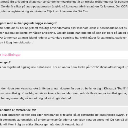
dress? En anledning till att man använder kontoaktivering är att minska möjligheterna för persone
Om du är säker på att e-postadressen är giltig så kontakta administratören för forumet. Om COPP
r
när du registrerat dig så måste du följa instruktionerna du fått först.
igare men nu kan jag inte logga in längre!
till detta är; du har angett ett felaktigt användarnamn eller lösenord (kolla e-postmeddelandet du f
ören raderat ditt konto av någon anledning. Om ditt konto har raderats så kan det bero på att du int
Det är normalt att man ibland raderar användare som inte har skrivit något för att minska storlek
ett inlägg i en diskussion.
 inställningar
lningar?
u har registrerat dig) lagras i databasen. För att ändra dem, klicka på "Profil" (finns oftast högst 
n den tiden som visas kanske är för en annan tidszon än den du befinner dig i. Klicka på "Profil" (
szonsinställning. Kom ihåg att för att kunna ändra tidszonen, och de flesta andra inställningarna,
ar registrerat dig så är det hög tid att du gör det nu!
h tiden är fortfarande fel!
 satt tidszonen korrekt och tiden fortfarande är felaktig så är sommartid det mest troliga svaret.
och sommartid automatiskt, så under sommarmånaderna kan tiden vara en timme fel. Du kan gå till 
ill. Kom ihåg att ställa tillbaka igen när det blir vintertid bara!