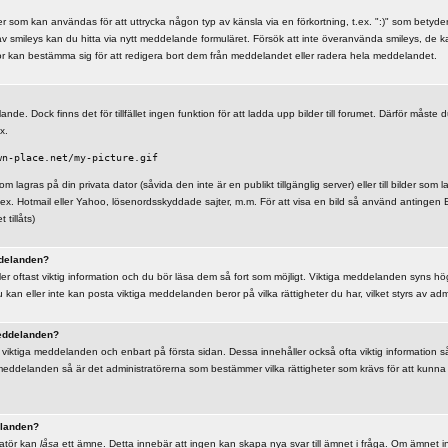
r som kan användas för att uttrycka någon typ av känsla via en förkortning, t.ex. ":)" som betyder g
av smileys kan du hitta via nytt meddelande formuläret. Försök att inte överanvända smileys, de k
or kan bestämma sig för att redigera bort dem från meddelandet eller radera hela meddelandet.
ande. Dock finns det för tillfället ingen funktion för att ladda upp bilder till forumet. Därför måste d
x.
wn-place.net/my-picture.gif
som lagras på din privata dator (såvida den inte är en publikt tillgänglig server) eller till bilder som
.ex. Hotmail eller Yahoo, lösenordsskyddade sajter, m.m. För att visa en bild så använd antingen
tillåts)
delanden?
r oftast viktig information och du bör läsa dem så fort som möjligt. Viktiga meddelanden syns hög
kan eller inte kan posta viktiga meddelanden beror på vilka rättigheter du har, vilket styrs av adm
eddelanden?
viktiga meddelanden och enbart på första sidan. Dessa innehåller också ofta viktig information s
meddelanden så är det administratörerna som bestämmer vilka rättigheter som krävs för att kunna
elanden?
ratör kan
låsa
ett ämne. Detta innebär att ingen kan skapa nya svar till ämnet i fråga. Om ämnet i