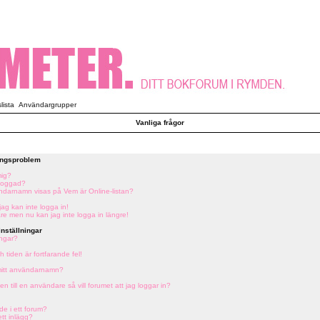
ista
Användargrupper
Vanliga frågor
ringsproblem
mig?
tloggad?
vändarnamn visas på Vem är Online-listan?
jag kan inte logga in!
are men nu kan jag inte logga in längre!
nställningar
ingar?
 tiden är fortfarande fel!
 mitt användarnamn?
en till en användare så vill forumet att jag loggar in?
de i ett forum?
ett inlägg?