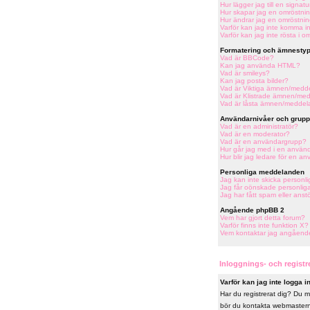
Hur lägger jag till en signatu
Hur skapar jag en omröstni
Hur ändrar jag en omröstni
Varför kan jag inte komma in
Varför kan jag inte rösta i o
Formatering och ämnestyp
Vad är BBCode?
Kan jag använda HTML?
Vad är smileys?
Kan jag posta bilder?
Vad är Viktiga ämnen/medd
Vad är Klistrade ämnen/me
Vad är låsta ämnen/medde
Användarnivåer och grupp
Vad är en administratör?
Vad är en moderator?
Vad är en användargrupp?
Hur går jag med i en använ
Hur blir jag ledare för en a
Personliga meddelanden
Jag kan inte skicka person
Jag får oönskade personli
Jag har fått spam eller ans
Angående phpBB 2
Vem har gjort detta forum?
Varför finns inte funktion X?
Vem kontaktar jag angående j
Inloggnings- och regist
Varför kan jag inte logga i
Har du registrerat dig? Du må
bör du kontakta webmastern e