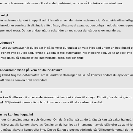
rnamn och lösenord stämmer. Oftast är det problemet, om inte så kontakta administratören.
a mig?
te registrera dig, det är upp till administratören om du måste registrera dig för att skriva/läsa inläg
e funktioner som inte är tillgängliga för gäster, till exempel avatarer, personliga meddelanden, e-pos
er, med mera. Det tar endast några sekunder att registrera sig, så det rekommenderas.
 utloggad?
n mig automatiskt
när du loggar in så kommer du endast att vara inloggad under en begränsad tid. 
 För att inte bli utloggad, kryssa i "Logga in mig automatiskt" vid inloggningen. Detta är dock i
tlig dator, så som bibliotek, internetcafé, skola eller liknande.
nvändarnamn visas på Vem är Online-listan?
ng kallad
Dölj min onlinestatus
, om du ändrar inställningen till
Ja
, så kommer endast du själv och ad
r att räknas som en dold användare.
d!
kan få tillbaka ditt nuvarande lösenord så kan det ändras till ett nytt. För att göra det så går du t
ord
. Följ instruktionerna där och du kommer att vara tillbaka online på nolltid.
 jag kan inte logga in!
änder rätt användarnamn och lösenord. Om du är säker på att de är rätt så kan två saker ha inträff
kräver att alla konton aktiveras först innan du kan logga in, antingen av dig själv eller av adminis
u måste aktivera kontot eller inte. Om du fått ett e-postmeddelande så följ instruktionerna i det, o