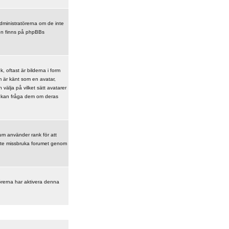
 administratörerna om de inte
ion finns på phpBBs
 oftast är bilderna i form
om är känt som en avatar,
 välja på vilket sätt avatarer
du kan fråga dem om deras
rum använder rank för att
t inte missbruka forumet genom
örerna har aktivera denna