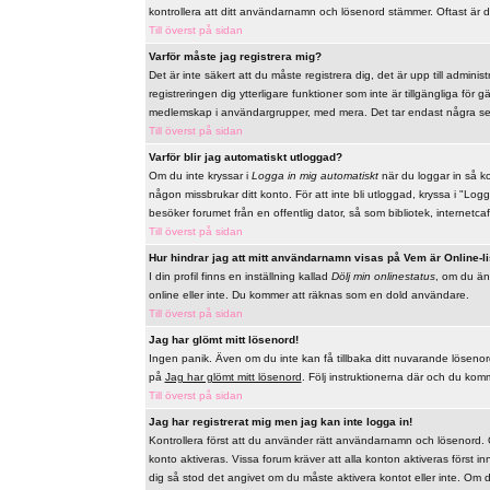
kontrollera att ditt användarnamn och lösenord stämmer. Oftast är d
Till överst på sidan
Varför måste jag registrera mig?
Det är inte säkert att du måste registrera dig, det är upp till adminis
registreringen dig ytterligare funktioner som inte är tillgängliga för
medlemskap i användargrupper, med mera. Det tar endast några sek
Till överst på sidan
Varför blir jag automatiskt utloggad?
Om du inte kryssar i
Logga in mig automatiskt
när du loggar in så ko
någon missbrukar ditt konto. För att inte bli utloggad, kryssa i "L
besöker forumet från en offentlig dator, så som bibliotek, internetcaf
Till överst på sidan
Hur hindrar jag att mitt användarnamn visas på Vem är Online-l
I din profil finns en inställning kallad
Dölj min onlinestatus
, om du änd
online eller inte. Du kommer att räknas som en dold användare.
Till överst på sidan
Jag har glömt mitt lösenord!
Ingen panik. Även om du inte kan få tillbaka ditt nuvarande lösenord s
på
Jag har glömt mitt lösenord
. Följ instruktionerna där och du komme
Till överst på sidan
Jag har registrerat mig men jag kan inte logga in!
Kontrollera först att du använder rätt användarnamn och lösenord. Om
konto aktiveras. Vissa forum kräver att alla konton aktiveras först i
dig så stod det angivet om du måste aktivera kontot eller inte. Om du