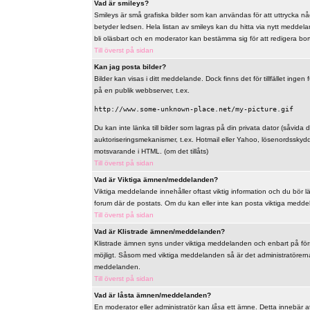
Vad är smileys?
Smileys är små grafiska bilder som kan användas för att uttrycka någo
betyder ledsen. Hela listan av smileys kan du hitta via nytt meddel
bli oläsbart och en moderator kan bestämma sig för att redigera bo
Till överst på sidan
Kan jag posta bilder?
Bilder kan visas i ditt meddelande. Dock finns det för tillfället ingen 
på en publik webbserver, t.ex.
http://www.some-unknown-place.net/my-picture.gif
Du kan inte länka till bilder som lagras på din privata dator (såvida de
auktoriseringsmekanismer, t.ex. Hotmail eller Yahoo, lösenordsskyd
motsvarande i HTML. (om det tillåts)
Till överst på sidan
Vad är Viktiga ämnen/meddelanden?
Viktiga meddelande innehåller oftast viktig information och du bör 
forum där de postats. Om du kan eller inte kan posta viktiga meddelan
Till överst på sidan
Vad är Klistrade ämnen/meddelanden?
Klistrade ämnen syns under viktiga meddelanden och enbart på först
möjligt. Såsom med viktiga meddelanden så är det administratörerna
meddelanden.
Till överst på sidan
Vad är låsta ämnen/meddelanden?
En moderator eller administratör kan
låsa
ett ämne. Detta innebär at