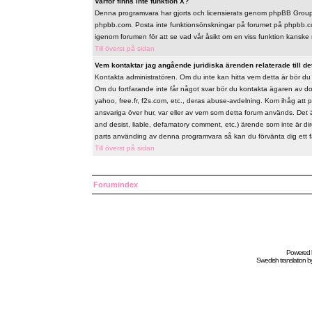
Varför finns inte funktion X?
Denna programvara har gjorts och licensierats genom phpBB Group. 
phpbb.com. Posta inte funktionsönskningar på forumet på phpbb.co
igenom forumen för att se vad vår åsikt om en viss funktion kanske 
Till överst på sidan
Vem kontaktar jag angående juridiska ärenden relaterade till de
Kontakta administratören. Om du inte kan hitta vem detta är bör d
Om du fortfarande inte får något svar bör du kontakta ägaren av do
yahoo, free.fr, f2s.com, etc., deras abuse-avdelning. Kom ihåg att 
ansvariga över hur, var eller av vem som detta forum används. Det 
and desist, liable, defamatory comment, etc.) ärende som inte är d
parts använding av denna programvara så kan du förvänta dig ett fåor
Till överst på sidan
Forumindex
Powered
Swedish
translation b