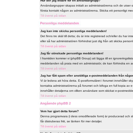
Hur blir jag ledare för en användargrupp?
Användargrupper skapas initialt av administratörerna och de utser
första kontakt någon av administratörerna. Skicka ett personligt me
Till överst på sidan
Personliga meddelanden
Jag kan inte skicka personliga meddelanden!
Det finns tre skäl till detta; du är inte registrerad och/eller du har
eller så har administratören förhindrat just dig från att skicka perso
Till överst på sidan
Jag får oönskade personliga meddelanden!
I framtiden kommer vi (phpBB Group) att lägga till en ignoreringslis
meddelanden så prata med en administratör, de kan förhindra en a
Till överst på sidan
Jag har fått spam eller anstötliga e-postmeddelanden från någon
Vi är ledsna att höra detta. E-postformuläret i forumet innehåller
kontakta administratörerna på forumet och bifoga en full kopia av e
innehåller detaljerna om vilken användare som skickat e-postmeddela
Till överst på sidan
Angående phpBB 2
Vem har gjort detta forum?
Denna programvara (i dess omodifierade form) är producerad och s
får distruberas fritt, se länken för mer detaljer.
Till överst på sidan