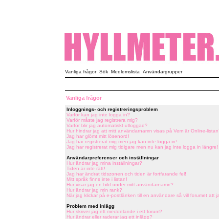
Vanliga frågor
Sök
Medlemslista
Användargrupper
Vanliga frågor
Inloggnings- och registreringsproblem
Varför kan jag inte logga in?
Varför måste jag registrera mig?
Varför blir jag automatiskt utloggad?
Hur hindrar jag att mitt användarnamn visas på Vem är Online-listan
Jag har glömt mitt lösenord!
Jag har registrerat mig men jag kan inte logga in!
Jag har registrerat mig tidigare men nu kan jag inte logga in längre!
Användarpreferenser och inställningar
Hur ändrar jag mina inställningar?
Tiden är inte rätt!
Jag har ändrat tidszonen och tiden är fortfarande fel!
Mitt språk finns inte i listan!
Hur visar jag en bild under mitt användarnamn?
Hur ändrar jag min rank?
När jag klickar på e-postlänken till en användare så vill forumet att j
Problem med inlägg
Hur skriver jag ett meddelande i ett forum?
Hur ändrar eller raderar jag ett inlägg?