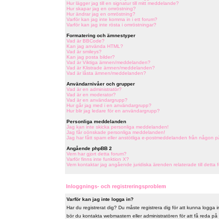
Hur lägger jag till en signatur till mitt meddelande?
Hur skapar jag en omröstning?
Hur ändrar jag en omröstning?
Varför kan jag inte komma in i ett forum?
Varför kan jag inte rösta i omröstningar?
Formatering och ämnestyper
Vad är BBCode?
Kan jag använda HTML?
Vad är smileys?
Kan jag posta bilder?
Vad är Viktiga ämnen/meddelanden?
Vad är Klistrade ämnen/meddelanden?
Vad är låsta ämnen/meddelanden?
Användarnivåer och grupper
Vad är en administratör?
Vad är en moderator?
Vad är en användargrupp?
Hur går jag med i en användargrupp?
Hur blir jag ledare för en användargrupp?
Personliga meddelanden
Jag kan inte skicka personliga meddelanden!
Jag får oönskade personliga meddelanden!
Jag har fått spam eller anstötliga e-postmeddelanden från någon p
Angående phpBB 2
Vem har gjort detta forum?
Varför finns inte funktion X?
Vem kontaktar jag angående juridiska ärenden relaterade till detta 
Inloggnings- och registreringsproblem
Varför kan jag inte logga in?
Har du registrerat dig? Du måste registrera dig för att kunna logga in
bör du kontakta webmastern eller administratören för att få reda på