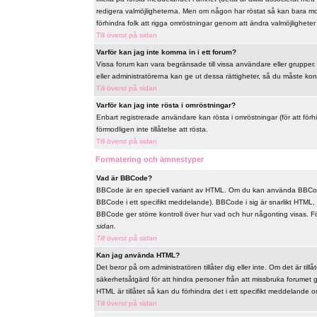
redigera valmöjligheterna. Men om någon har röstat så kan bara mode
förhindra folk att rigga omröstningar genom att ändra valmöjligheter 
Till överst på sidan
Varför kan jag inte komma in i ett forum?
Vissa forum kan vara begränsade till vissa användare eller grupper. F
eller administratörerna kan ge ut dessa rättigheter, så du måste ko
Till överst på sidan
Varför kan jag inte rösta i omröstningar?
Enbart registrerade användare kan rösta i omröstningar (för att förh
förmodligen inte tillåtelse att rösta.
Till överst på sidan
Formatering och ämnestyper
Vad är BBCode?
BBCode är en speciell variant av HTML. Om du kan använda BBCode
BBCode i ett specifikt meddelande). BBCode i sig är snarlikt HTML, t
BBCode ger större kontroll över hur vad och hur någonting visas. 
sidan.
Till överst på sidan
Kan jag använda HTML?
Det beror på om administratören tillåter dig eller inte. Om det är til
säkerhetsåtgärd för att hindra personer från att missbruka forume
HTML är tillåtet så kan du förhindra det i ett specifikt meddelande om
Till överst på sidan