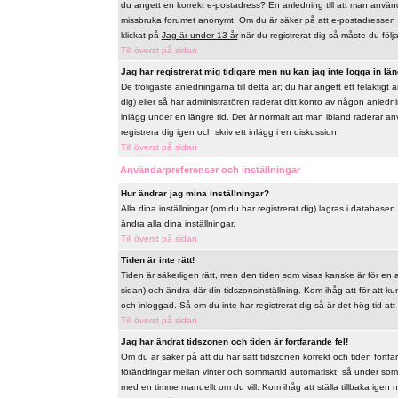
du angett en korrekt e-postadress? En anledning till att man använd
missbruka forumet anonymt. Om du är säker på att e-postadressen ä
klickat på
Jag är under 13 år
när du registrerat dig så måste du följa 
Till överst på sidan
Jag har registrerat mig tidigare men nu kan jag inte logga in län
De troligaste anledningarna till detta är; du har angett ett felaktig
dig) eller så har administratören raderat ditt konto av någon anlednin
inlägg under en längre tid. Det är normalt att man ibland raderar a
registrera dig igen och skriv ett inlägg i en diskussion.
Till överst på sidan
Användarpreferenser och inställningar
Hur ändrar jag mina inställningar?
Alla dina inställningar (om du har registrerat dig) lagras i databasen
ändra alla dina inställningar.
Till överst på sidan
Tiden är inte rätt!
Tiden är säkerligen rätt, men den tiden som visas kanske är för en a
sidan) och ändra där din tidszonsinställning. Kom ihåg att för att k
och inloggad. Så om du inte har registrerat dig så är det hög tid att
Till överst på sidan
Jag har ändrat tidszonen och tiden är fortfarande fel!
Om du är säker på att du har satt tidszonen korrekt och tiden fortfa
förändringar mellan vinter och sommartid automatiskt, så under som
med en timme manuellt om du vill. Kom ihåg att ställa tillbaka igen när