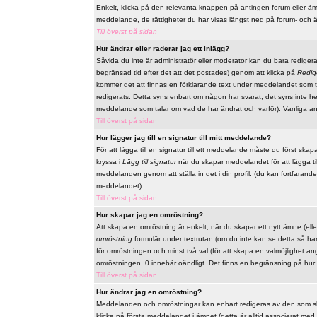
Enkelt, klicka på den relevanta knappen på antingen forum eller ämn
meddelande, de rättigheter du har visas längst ned på forum- och 
Till överst på sidan
Hur ändrar eller raderar jag ett inlägg?
Såvida du inte är administratör eller moderator kan du bara redige
begränsad tid efter det att det postades) genom att klicka på
Redig
kommer det att finnas en förklarande text under meddelandet som t
redigerats. Detta syns enbart om någon har svarat, det syns inte he
meddelande som talar om vad de har ändrat och varför). Vanliga a
Till överst på sidan
Hur lägger jag till en signatur till mitt meddelande?
För att lägga till en signatur till ett meddelande måste du först skap
kryssa i
Lägg till signatur
när du skapar meddelandet för att lägga till 
meddelanden genom att ställa in det i din profil. (du kan fortfarande
meddelandet)
Till överst på sidan
Hur skapar jag en omröstning?
Att skapa en omröstning är enkelt, när du skapar ett nytt ämne (elle
omröstning
formulär under textrutan (om du inte kan se detta så har 
för omröstningen och minst två val (för att skapa en valmöjlighet a
omröstningen, 0 innebär oändligt. Det finns en begränsning på hur
Till överst på sidan
Hur ändrar jag en omröstning?
Meddelanden och omröstningar kan enbart redigeras av den som skap
klicka på första meddelandet i ämnet (detta är alltid associerat m