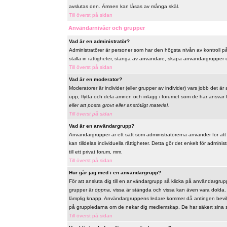
avslutas den. Ämnen kan låsas av många skäl.
Till överst på sidan
Användarnivåer och grupper
Vad är en administratör?
Administratörer är personer som har den högsta nivån av kontroll på 
ställa in rättigheter, stänga av användare, skapa användargrupper el
Till överst på sidan
Vad är en moderator?
Moderatorer är individer (eller grupper av individer) vars jobb det är
upp, flytta och dela ämnen och inlägg i forumet som de har ansvar fö
eller att posta grovt eller anstötligt material.
Till överst på sidan
Vad är en användargrupp?
Användargrupper är ett sätt som administratörerna använder för at
kan tilldelas individuella rättigheter. Detta gör det enkelt för admi
till ett privat forum, mm.
Till överst på sidan
Hur går jag med i en användargrupp?
För att ansluta dig till en användargrupp så klicka på användargrupp
grupper är
öppna
, vissa är stängda och vissa kan även vara dolda
lämplig knapp. Användargruppens ledare kommer då antingen bevilja 
på gruppledarna om de nekar dig medlemskap. De har säkert sina s
Till överst på sidan