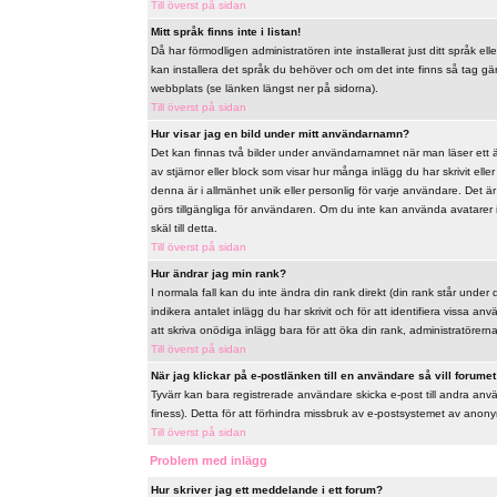
Till överst på sidan
Mitt språk finns inte i listan!
Då har förmodligen administratören inte installerat just ditt språk ell
kan installera det språk du behöver och om det inte finns så tag 
webbplats (se länken längst ner på sidorna).
Till överst på sidan
Hur visar jag en bild under mitt användarnamn?
Det kan finnas två bilder under användarnamnet när man läser ett äm
av stjärnor eller block som visar hur många inlägg du har skrivit ell
denna är i allmänhet unik eller personlig för varje användare. Det är u
görs tillgängliga för användaren. Om du inte kan använda avatarer 
skäl till detta.
Till överst på sidan
Hur ändrar jag min rank?
I normala fall kan du inte ändra din rank direkt (din rank står under 
indikera antalet inlägg du har skrivit och för att identifiera vissa 
att skriva onödiga inlägg bara för att öka din rank, administratörerna 
Till överst på sidan
När jag klickar på e-postlänken till en användare så vill forumet 
Tyvärr kan bara registrerade användare skicka e-post till andra anv
finess). Detta för att förhindra missbruk av e-postsystemet av ano
Till överst på sidan
Problem med inlägg
Hur skriver jag ett meddelande i ett forum?